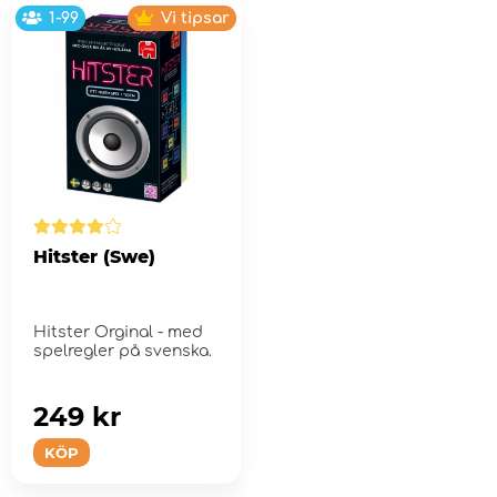
1-99
Vi tipsar
Hitster (Swe)
Hitster Orginal - med
spelregler på svenska.
249 kr
KÖP