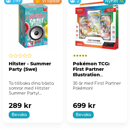
1-99
Vi tipsar
2
Nyhet
Hitster - Summer
Pokémon TCG:
Party (Swe)
First Partner
Illustration
Collection - Series
Ta tillbaka dina bästa
30 år med First Partner
2
somrar med Hitster
Pokémon!
Summer Party!
289 kr
699 kr
Bevaka
Bevaka