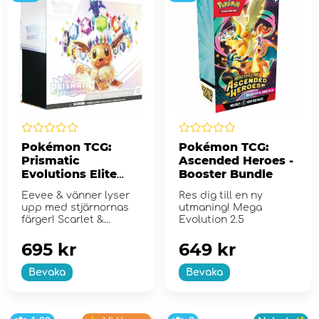
Pokémon TCG:
Pokémon TCG:
Prismatic
Ascended Heroes -
Evolutions Elite
Booster Bundle
Trainer Box
Eevee & vänner lyser
Res dig till en ny
upp med stjärnornas
utmaning! Mega
färger! Scarlet &
Evolution 2.5
Violet...
695 kr
649 kr
Bevaka
Bevaka