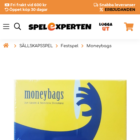
Fri frakt vid 600 kr
Snabba leveranser
Öppet köp 30 dagar
ERBJUDANDEN

SÄLLSKAPSSPEL
Festspel
Moneybags