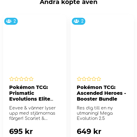
Andra köpte även
2
2
Pokémon TCG:
Pokémon TCG:
Prismatic
Ascended Heroes -
Evolutions Elite
Booster Bundle
Trainer Box
Eevee & vänner lyser
Res dig till en ny
upp med stjärnornas
utmaning! Mega
färger! Scarlet &
Evolution 2.5
Violet...
695 kr
649 kr