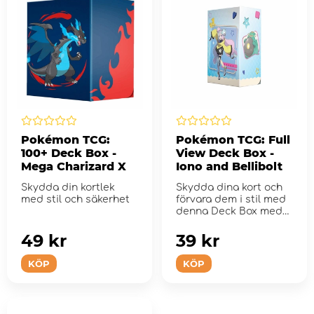
Pokémon TCG:
Pokémon TCG: Full
100+ Deck Box -
View Deck Box -
Mega Charizard X
Iono and Bellibolt
Skydda din kortlek
Skydda dina kort och
med stil och säkerhet
förvara dem i stil med
denna Deck Box med
Iono and Bellibolt-k...
49 kr
39 kr
KÖP
KÖP