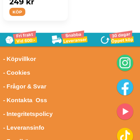
249 kr
KÖP
- Köpvillkor
- Cookies
- Frågor & Svar
- Kontakta Oss
- Integritetspolicy
- Leveransinfo