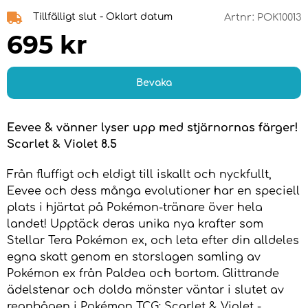
Tillfälligt slut - Oklart datum
Artnr:
POK10013
695
kr
Bevaka
Eevee & vänner lyser upp med stjärnornas färger!
Scarlet & Violet 8.5
Från fluffigt och eldigt till iskallt och nyckfullt,
Eevee och dess många evolutioner har en speciell
plats i hjärtat på Pokémon-tränare över hela
landet! Upptäck deras unika nya krafter som
Stellar Tera Pokémon ex, och leta efter din alldeles
egna skatt genom en storslagen samling av
Pokémon ex från Paldea och bortom. Glittrande
ädelstenar och dolda mönster väntar i slutet av
regnbågen i Pokémon TCG: Scarlet & Violet -