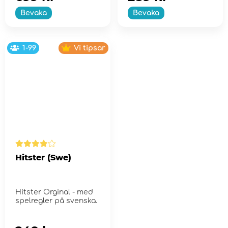
Bevaka
Bevaka
1-99
Vi tipsar
Hitster (Swe)
Hitster Orginal - med
spelregler på svenska.