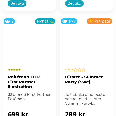
Bevaka
Bevaka
2
Nyhet
1-99
Vi tipsar
Pokémon TCG:
Hitster - Summer
First Partner
Party (Swe)
Illustration
Collection - Series
30 år med First Partner
Ta tillbaka dina bästa
2
Pokémon!
somrar med Hitster
Summer Party!
699 kr
289 kr