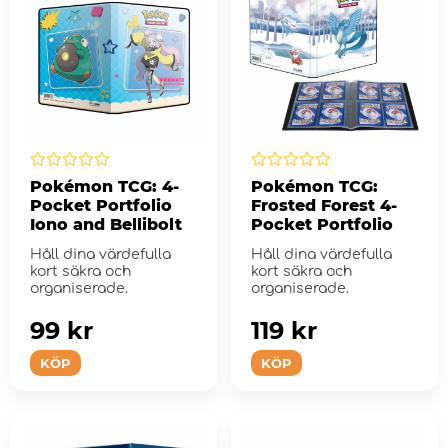
Pokémon TCG: 4-
Pokémon TCG:
Pocket Portfolio
Frosted Forest 4-
Iono and Bellibolt
Pocket Portfolio
Håll dina värdefulla
Håll dina värdefulla
kort säkra och
kort säkra och
organiserade.
organiserade.
99 kr
119 kr
KÖP
KÖP