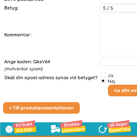
Betyg:
Kommentar:
Ange koden:
QksV64
(motverkar spam)
Ja
Skall din epost-adress synas vid betyget?
Nej
Ge ditt o
« Till produktpresentationen