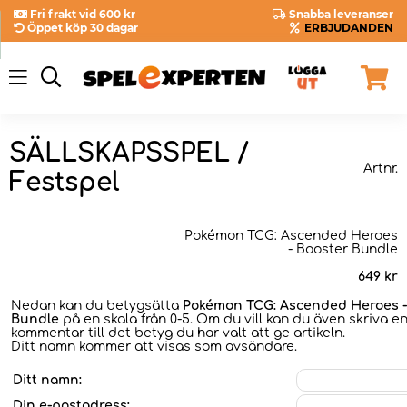
Fri frakt vid 600 kr
Snabba leveranser
Öppet köp 30 dagar
ERBJUDANDEN
SÄLLSKAPSSPEL /
Artnr.
Festspel
Pokémon TCG: Ascended Heroes
- Booster Bundle
649
kr
Nedan kan du betygsätta
Pokémon TCG: Ascended Heroes -
Bundle
på en skala från 0-5. Om du vill kan du även skriva e
kommentar till det betyg du har valt att ge artikeln.
Ditt namn kommer att visas som avsändare.
Ditt namn:
Din e-postadress: