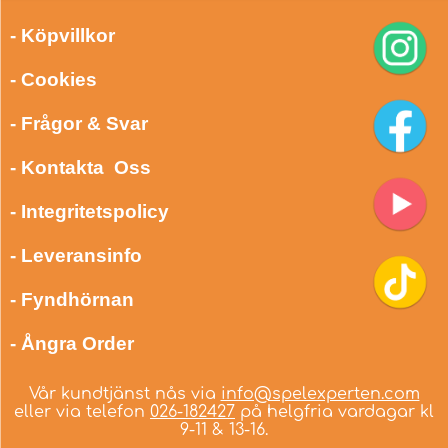
- Köpvillkor
- Cookies
- Frågor & Svar
- Kontakta Oss
- Integritetspolicy
- Leveransinfo
- Fyndhörnan
- Ångra Order
Vår kundtjänst nås via
info@spelexperten.com
eller via telefon
026-182427
på helgfria vardagar kl
9-11 & 13-16.