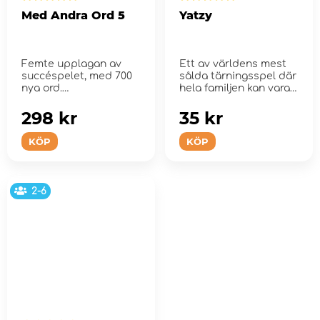
Med Andra Ord 5
Yatzy
Femte upplagan av
Ett av världens mest
succéspelet, med 700
sålda tärningsspel där
nya ord.
hela familjen kan vara
m...
298 kr
35 kr
KÖP
KÖP
2-6