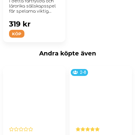
I detta fartfyllda och
lärorika sällskapsspel
får spelarna viktig
kunskap...
319 kr
KÖP
Andra köpte även
2-8