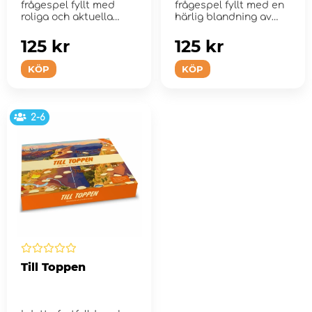
frågespel fyllt med
frågespel fyllt med en
roliga och aktuella
härlig blandning av
frågor som lockar ...
frågor.
125 kr
125 kr
KÖP
KÖP
2-6
Till Toppen