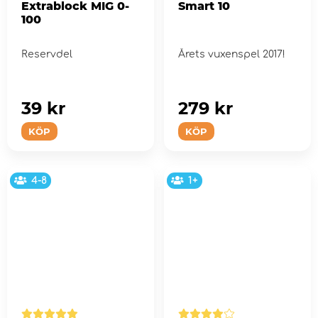
Extrablock MIG 0-
Smart 10
100
Reservdel
Årets vuxenspel 2017!
39 kr
279 kr
KÖP
KÖP
4-8
1+