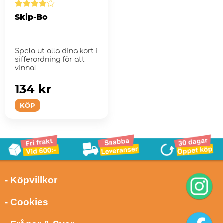
Skip-Bo
Spela ut alla dina kort i
sifferordning för att
vinna!
134 kr
KÖP
- Köpvillkor
- Cookies