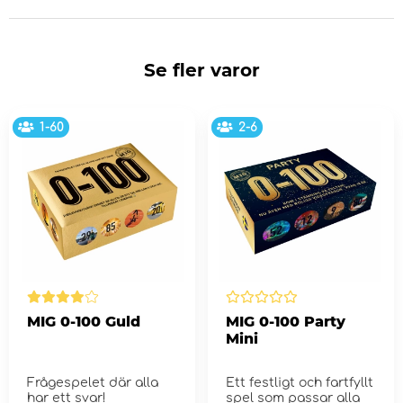
Se fler varor
1-60
2-6
MIG 0-100 Guld
MIG 0-100 Party
Mini
Frågespelet där alla
Ett festligt och fartfyllt
har ett svar!
spel som passar alla