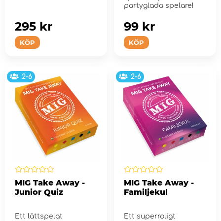
partyglada spelare!
295 kr
99 kr
KÖP
KÖP
2-6
2-6
MIG Take Away -
MIG Take Away -
Junior Quiz
Familjekul
Ett lättspelat
Ett superroligt