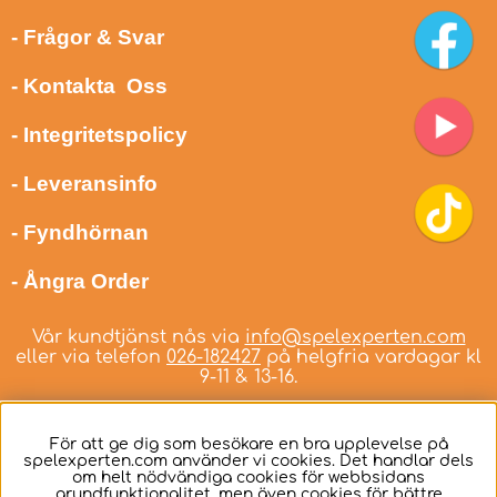
- Frågor & Svar
- Kontakta Oss
- Integritetspolicy
- Leveransinfo
- Fyndhörnan
- Ångra Order
Vår kundtjänst nås via
info@spelexperten.com
eller via telefon
026-182427
på helgfria vardagar kl
9-11 & 13-16.
För att ge dig som besökare en bra upplevelse på
spelexperten.com använder vi cookies. Det handlar dels
om helt nödvändiga cookies för webbsidans
Svenska
grundfunktionalitet, men även cookies för bättre