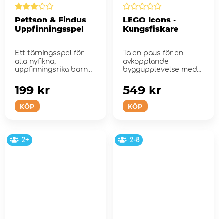
Pettson & Findus
LEGO Icons -
Uppfinningsspel
Kungsfiskare
Ett tärningsspel för
Ta en paus för en
alla nyfikna,
avkopplande
uppfinningsrika barn
byggupplevelse med
och inte-barn!
byggsetet LEGO®
Icons Kungsfi...
199 kr
549 kr
KÖP
KÖP
2+
2-8