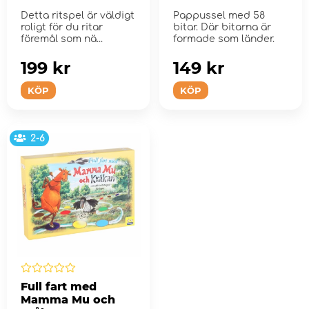
Detta ritspel är väldigt
Pappussel med 58
roligt för du ritar
bitar. Där bitarna är
föremål som nä...
formade som länder.
199 kr
149 kr
KÖP
KÖP
2-6
Full fart med
Mamma Mu och