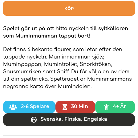
KÖP
Spelet går ut på att hitta nyckeln till syltkällaren
som Muminmamman tappat bort!
Det finns 6 bekanta figurer, som letar efter den
tappade nyckeln: Muminmamman själv,
Muminpappan, Mumintrollet, Snorkfröken,
Snusmumriken samt Sniff. Du får välja en av dem
till din spelbricka. Spelbrädet är Muminmammans
nogranna karta över Mumindalen.
2-6 Spelare
30 Min
4+ År
Svenska
,
Finska
,
Engelska