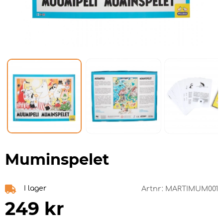
Muminspelet
I lager
Artnr:
MARTIMUM001
249
kr