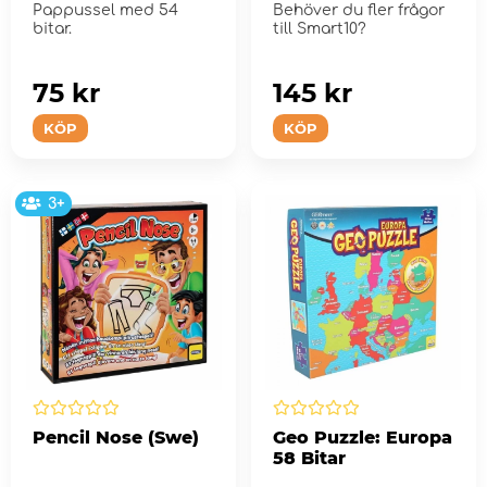
Pappussel med 54
Behöver du fler frågor
bitar.
till Smart10?
75 kr
145 kr
KÖP
KÖP
3+
Pencil Nose (Swe)
Geo Puzzle: Europa
58 Bitar