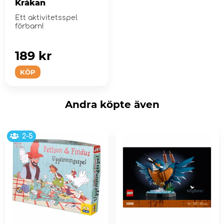
Kråkan
Ett aktivitetsspel
förbarn!
189 kr
KÖP
Andra köpte även
2-5