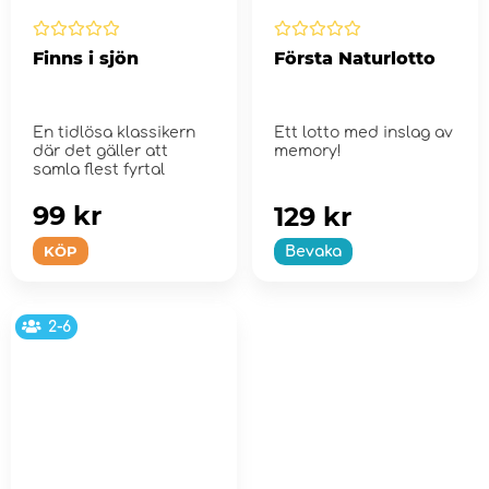
Finns i sjön
Första Naturlotto
En tidlösa klassikern
Ett lotto med inslag av
där det gäller att
memory!
samla flest fyrtal
99 kr
129 kr
KÖP
Bevaka
2-6