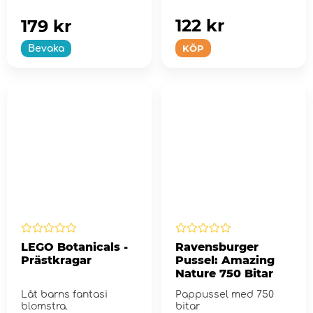
gånger.
122 kr
179 kr
KÖP
Bevaka
LEGO Botanicals -
Ravensburger
Prästkragar
Pussel: Amazing
Nature 750 Bitar
Låt barns fantasi
Pappussel med 750
blomstra.
bitar