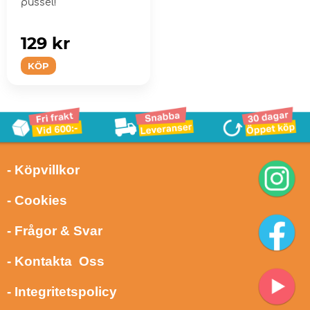
pussel!
129 kr
KÖP
- Köpvillkor
- Cookies
- Frågor & Svar
- Kontakta Oss
- Integritetspolicy