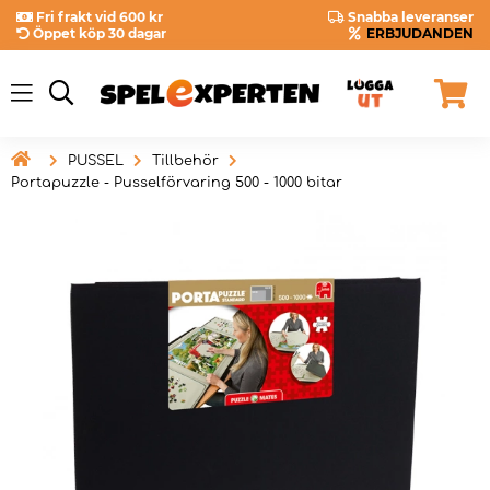
Fri frakt vid 600 kr
Snabba leveranser
Öppet köp 30 dagar
ERBJUDANDEN

PUSSEL
Tillbehör
Portapuzzle - Pusselförvaring 500 - 1000 bitar