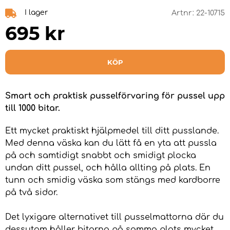
I lager
Artnr:
22-10715
695
kr
KÖP
Smart och praktisk pusselförvaring för pussel upp
till 1000 bitar.
Ett mycket praktiskt hjälpmedel till ditt pusslande.
Med denna väska kan du lätt få en yta att pussla
på och samtidigt snabbt och smidigt plocka
undan ditt pussel, och hålla allting på plats. En
tunn och smidig väska som stängs med kardborre
på två sidor.
Det lyxigare alternativet till pusselmattorna där du
dessutom håller bitarna på samma plats mycket