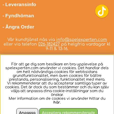
- Leveransinfo
- Fyndhörnan
- Ångra Order
Vår kundtjänst nås via
info@spelexperten.com
eller via telefon
026-182427
på helgfria vardagar kl
9-11 & 13-16.
För att ge dig som besökare en bra upplevelse på
spelexperten.com använder vi cookies. Det handlar dels
om helt nödvändiga cookies för webbsidans
Svenska
grundfunktionalitet, men även cookies för bättre
prestanda, personalisering, funktionalitet med mera.
Vi rekommenderar att du accepterar samtliga typer av
cookies. Det är dock du som bestämmer och du kan själv
välja att anpassa dina cookie-inställningar som du
önskar.
Mer information om de cookies vi använder hittar du
här
.
Anpassa
Acceptera rekommenderade