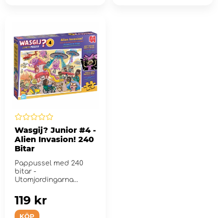
Wasgij? Junior #4 -
Alien Invasion! 240
Bitar
Pappussel med 240
bitar -
Utomjordingarna
kommer!
119 kr
KÖP