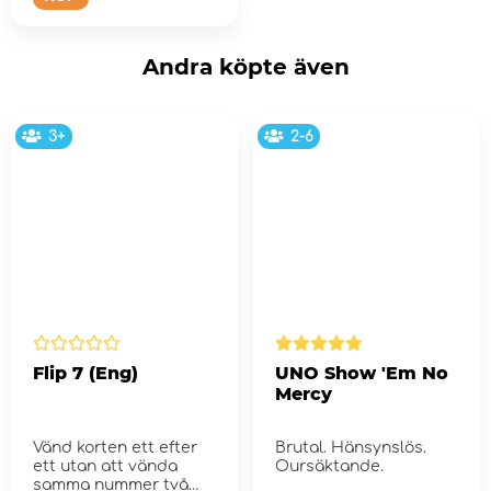
Andra köpte även
3+
2-6
Flip 7 (Eng)
UNO Show 'Em No
Mercy
Vänd korten ett efter
Brutal. Hänsynslös.
ett utan att vända
Oursäktande.
samma nummer två