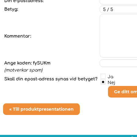
Din e-postadress:
Betyg:
Kommentar:
Ange koden:
fySUKm
(motverkar spam)
Ja
Skall din epost-adress synas vid betyget?
Nej
Ge ditt o
« Till produktpresentationen