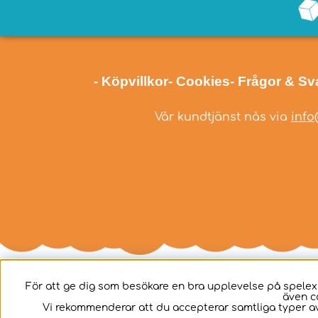
- Köpvillkor
- Cookies
- Frågor & Sv
Vår kundtjänst nås via
info
För att ge dig som besökare en bra upplevelse på spelex
även c
Svenska
Vi rekommenderar att du accepterar samtliga typer av