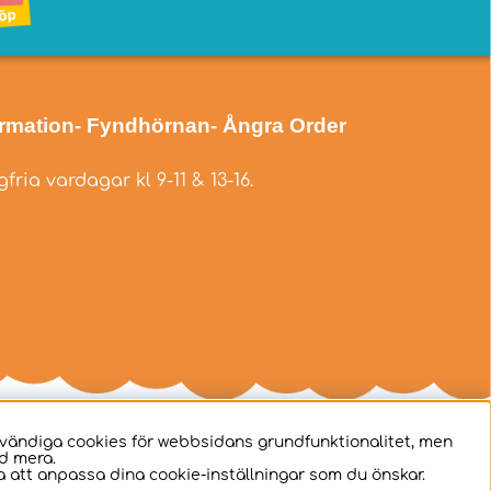
ormation
- Fyndhörnan
- Ångra Order
fria vardagar kl 9-11 & 13-16.
dvändiga cookies för webbsidans grundfunktionalitet, men
d mera.
 att anpassa dina cookie-inställningar som du önskar.