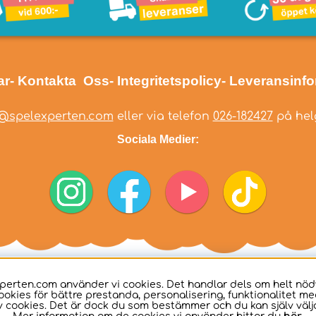
ar
- Kontakta Oss
- Integritetspolicy
- Leveransinf
@spelexperten.com
eller via telefon
026-182427
på helg
Sociala Medier:
perten.com använder vi cookies. Det handlar dels om helt nö
ookies för bättre prestanda, personalisering, funktionalitet me
 cookies. Det är dock du som bestämmer och du kan själv välja