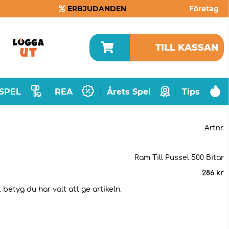
ERBJUDANDEN
Företag
TILL KASSAN
SPEL
REA
Årets Spel
Tips
|
|
|
Artnr.
Ram Till Pussel 500 Bitar
286
kr
betyg du har valt att ge artikeln.