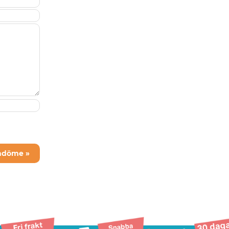
mdöme »