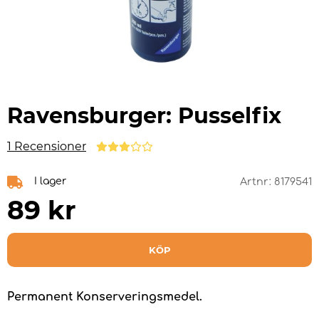
Ravensburger: Pusselfix
1 Recensioner
I lager
Artnr:
8179541
89
kr
KÖP
Permanent Konserveringsmedel.