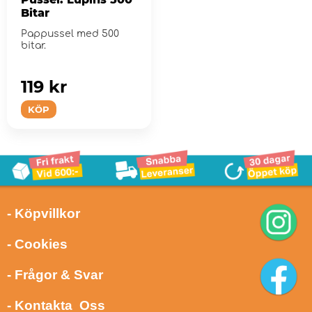
Bitar
Pappussel med 500
bitar.
119 kr
KÖP
- Köpvillkor
- Cookies
- Frågor & Svar
- Kontakta Oss