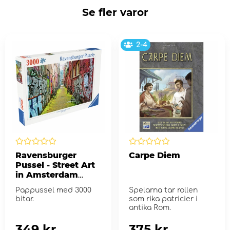
Se fler varor
2-4
Ravensburger
Carpe Diem
Pussel - Street Art
in Amsterdam
3000 Bitar
Pappussel med 3000
Spelarna tar rollen
bitar.
som rika patricier i
antika Rom.
349 kr
375 kr