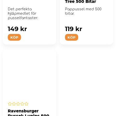
Tree 500 Bitar
Det perfekta
Pappussel med 500
hjälpmedlet för
bitar.
pusselfantaster.
149 kr
119 kr
KÖP
KÖP
Ravensburger
Pussel: Lupins 500