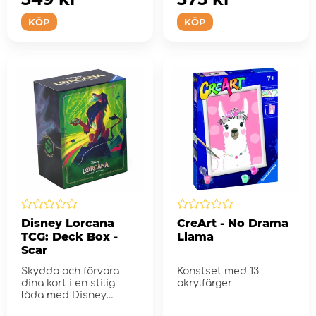
KÖP
KÖP
Disney Lorcana
CreArt - No Drama
TCG: Deck Box -
Llama
Scar
Skydda och förvara
Konstset med 13
dina kort i en stilig
akrylfärger
låda med Disney
Lorcana glimmer konst.