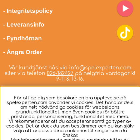
- Integritetspolicy
- Leveransinfo
- Fyndhörnan
- Ångra Order
Vår kundtjänst nås via
info@spelexperten.com
eller via telefon
026-182427
på helgfria vardagar kl
9-11 & 13-16.
För att ge dig som besökare en bra upplevelse på
spelexperten.com använder vi cookies. Det handlar dels
om helt nödvändiga cookies för webbsidans
Svenska
grundfunktionalitet, men även cookies för bättre
prestanda, personalisering, funktionalitet med mera.
Vi rekommenderar att du accepterar samtliga typer av
cookies. Det är dock du som bestämmer och du kan själv
välja att anpassa dina cookie-inställningar som du
önskar.