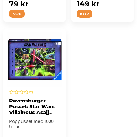
79 kr
149 kr
KÖP
KÖP
Ravensburger
Pussel: Star Wars
Villainous Asajj
Ventress 1000 Bitar
Pappussel med 1000
bitar.