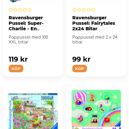
Ravensburger
Ravensburger
Pussel: Super-
Pussel: Fairytales
Charlie - En
2x24 Bitar
dramatisk frukost
Pappussel med 100
Pappussel med 2 x 24
100 XXL Bitar
XXL bitar
bitar.
119 kr
99 kr
KÖP
KÖP