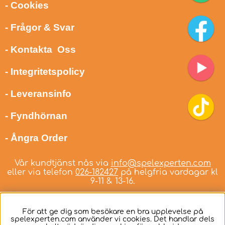
- Cookies
- Frågor & Svar
- Kontakta Oss
- Integritetspolicy
- Leveransinfo
- Fyndhörnan
- Ångra Order
Vår kundtjänst nås via
info@spelexperten.com
eller via telefon
026-182427
på helgfria vardagar kl
9-11 & 13-16.
För att ge dig som besökare en bra upplevelse på
spelexperten.com använder vi cookies. Det handlar dels