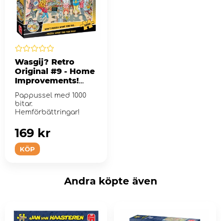
Wasgij? Retro
Original #9 - Home
Improvements!
1000 Bitar
Pappussel med 1000
bitar.
Hemförbättringar!
169 kr
KÖP
Andra köpte även