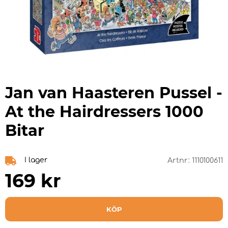
Jan van Haasteren Pussel -
At the Hairdressers 1000
Bitar
I lager
Artnr:
1110100611
169
kr
KÖP