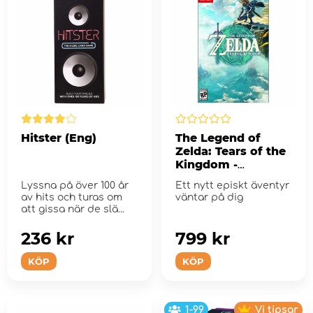
Hitster (Eng)
The Legend of
Zelda: Tears of the
Kingdom -
Nintendo Switch
Lyssna på över 100 år
Ett nytt episkt äventyr
av hits och turas om
väntar på dig
att gissa när de slä...
236 kr
799 kr
KÖP
KÖP
1-99
Vi tipsar