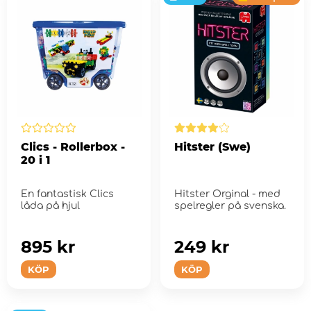
Clics - Rollerbox -
Hitster (Swe)
20 i 1
En fantastisk Clics
Hitster Orginal - med
låda på hjul
spelregler på svenska.
895 kr
249 kr
KÖP
KÖP