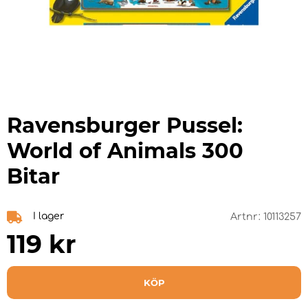
Ravensburger Pussel:
World of Animals 300
Bitar
I lager
Artnr:
10113257
119
kr
KÖP