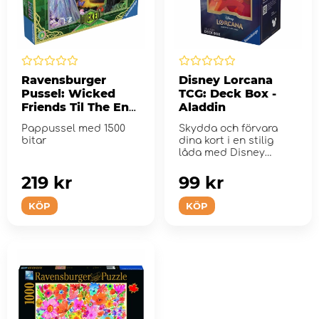
Ravensburger
Disney Lorcana
Pussel: Wicked
TCG: Deck Box -
Friends Til The End
Aladdin
1500 Bitar
Pappussel med 1500
Skydda och förvara
bitar
dina kort i en stilig
låda med Disney
Lorcana glimmer konst.
219 kr
99 kr
KÖP
KÖP