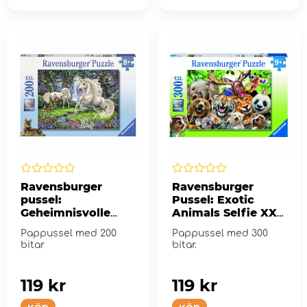
Ravensburger
Ravensburger
pussel:
Pussel: Exotic
Geheimnisvolle
Animals Selfie XXL
Einhörner - 200
- 300 Bitar
Pappussel med 200
Pappussel med 300
Bitar
bitar
bitar.
119 kr
119 kr