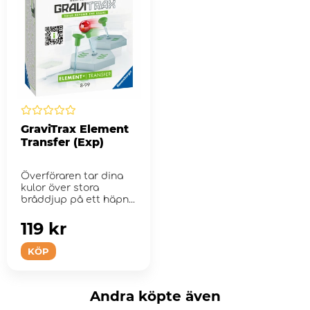
GraviTrax Element
Transfer (Exp)
Överföraren tar dina
kulor över stora
bråddjup på ett häpn...
119 kr
KÖP
Andra köpte även