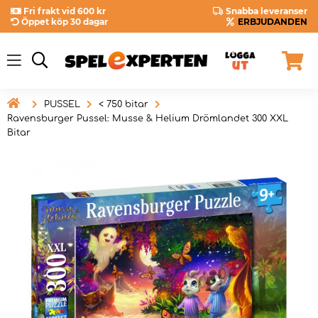
Fri frakt vid 600 kr
Snabba leveranser
Öppet köp 30 dagar
ERBJUDANDEN

PUSSEL
< 750 bitar
Ravensburger Pussel: Musse & Helium Drömlandet 300 XXL
Bitar