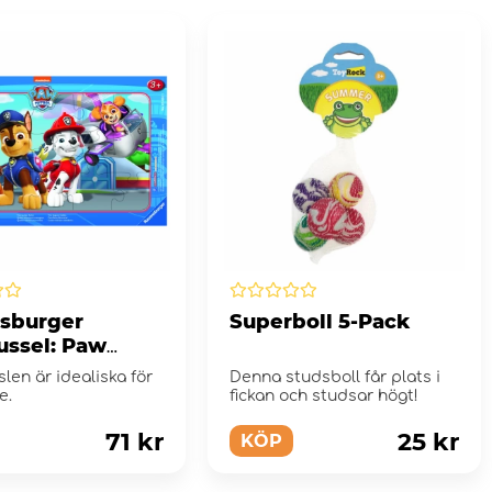
sburger
Superboll 5-Pack
ssel: Paw
l Fyra modiga
en är idealiska för
Denna studsboll får plats i
e - 15 Bitar
e.
fickan och studsar högt!
71 kr
25 kr
KÖP