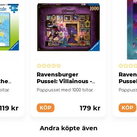
Ravensburger
Raven
the
Pussel: Villainous -
Pusse
Bitar
Yzma 1000 Bitar
Galact
itar.
Pappussel med 1000 bitar.
Pappuss
1000 B
119 kr
179 kr
KÖP
KÖP
Andra köpte även