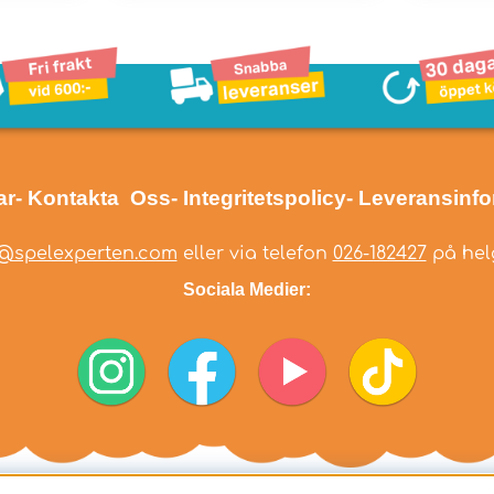
ar
- Kontakta Oss
- Integritetspolicy
- Leveransinf
@spelexperten.com
eller via telefon
026-182427
på helg
Sociala Medier: