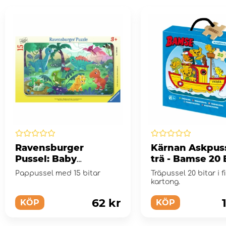
Ravensburger
Kärnan Askpuss
Pussel: Baby
trä - Bamse 20 
Dinosaur och vänner
Pappussel med 15 bitar
Träpussel 20 bitar i f
15 Bitar
kartong.
62 kr
KÖP
KÖP