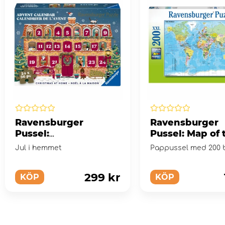
Ravensburger
Ravensburger
Pussel:
Pussel: Map of 
Adventskalender
World XXL 200 
Jul i hemmet
Pappussel med 200 b
Christmas at Home
24 x 56 Bitar
299 kr
KÖP
KÖP