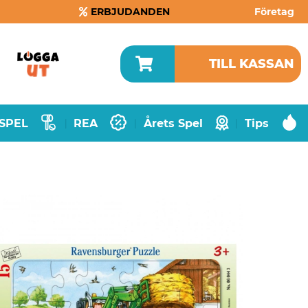
ERBJUDANDEN
Företag
TILL KASSAN
SPEL
REA
Årets Spel
Tips
|
|
|