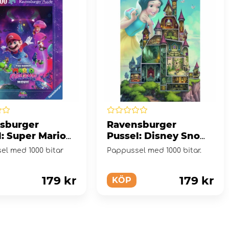
sburger
Ravensburger
l: Super Mario
Pussel: Disney Snow
ic adventures!
White 1000 Bitar
el med 1000 bitar
Pappussel med 1000 bitar.
itar
179 kr
179 kr
KÖP