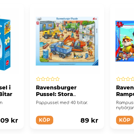
el i
Ravensburger
Raven
Bitar
Pussel: Stora
Rampu
Byggfordon 40 Bitar
Patro
in
Pappussel med 40 bitar.
Rampussl
räddar
nybörjar
109 kr
89 kr
KÖP
KÖP