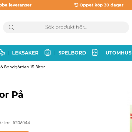
bba leveranser
Öppet köp 30 dagar
LEKSAKER
SPELBORD
UTOMHUS
|
|
|
På Bondgården 15 Bitar
or På
Artnr:
10106044