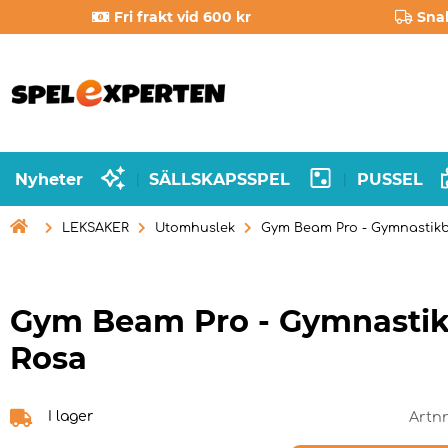
Fri frakt vid 600 kr
Sna
Nyheter
SÄLLSKAPSSPEL
PUSSEL
|
|

LEKSAKER
Utomhuslek
Gym Beam Pro - Gymnastik
Gym Beam Pro - Gymnasti
Rosa
I lager
Artn