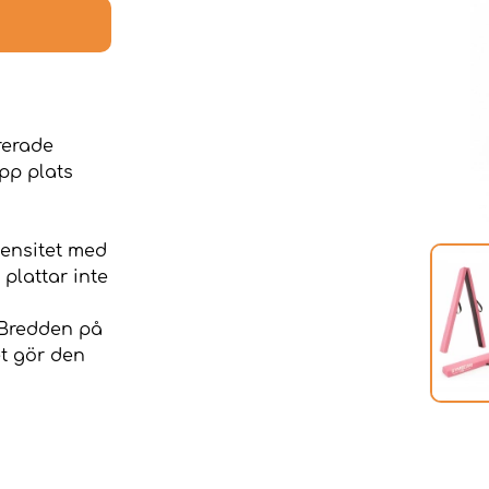
rerade
pp plats
ensitet med
plattar inte
 Bredden på
et gör den