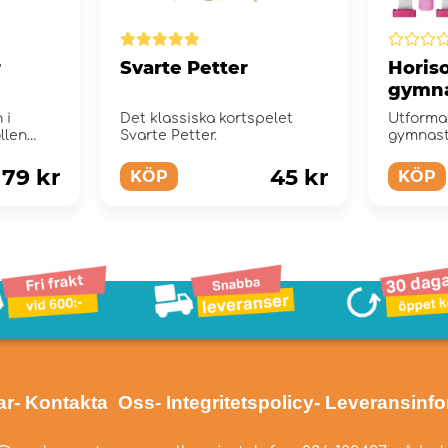
r
Svarte Petter
Horiso
gymna
Rosa
 i
Det klassiska kortspelet
Utforma
llen
Svarte Petter.
gymnast
utföra a
och...
79 kr
45 kr
KÖP
KÖP
ar
- Kontakta Oss
- Integritetspolicy
- Leveransinf