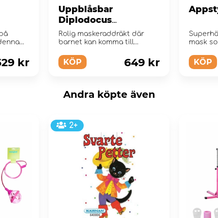
Uppblåsbar
Appst
Diplodocus
för
Maskeraddräkt för
 på
Rolig maskeraddräkt där
Superhä
Barn
denna
barnet kan komma till
mask so
Halloween-festen ridandes
ansikte
på...
529 kr
649 kr
KÖP
KÖP
Andra köpte även
2+