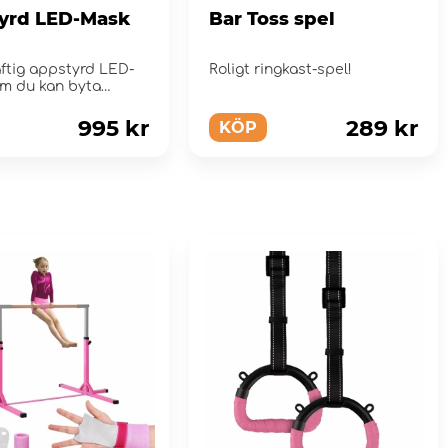
yrd LED-Mask
Bar Toss spel
ftig appstyrd LED-
Roligt ringkast-spel!
m du kan byta
n med.
995 kr
289 kr
KÖP