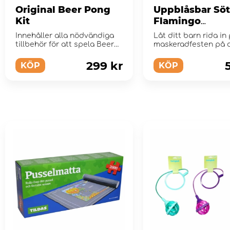
Original Beer Pong
Uppblåsbar Söt
Kit
Flamingo
Maskeraddräkt 
Innehåller alla nödvändiga
Låt ditt barn rida in
Barn
tillbehör för att spela Beer
maskeradfesten på 
Pong!
supersöta flamingo!
299 kr
KÖP
KÖP