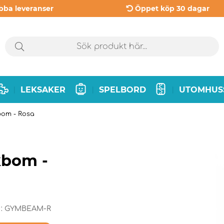
bba leveranser
Öppet köp 30 dagar
LEKSAKER
SPELBORD
UTOMHUS
|
|
|
bom - Rosa
kbom -
r:
GYMBEAM-R