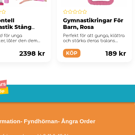
ntell
Gymnastikringar För
stik Stång
Barn, Rosa
d för unga
Perfekt för att gunga, klättra
er, låter den dem
och stärka deras balans
krobatik, pull-ups
samtidigt som de u...
2398 kr
189 kr
KÖP
ormation
- Fyndhörnan
- Ångra Order