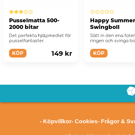
Pusselmatta 500-
Happy Summe
2000 bitar
Swingboll
Det perfekta hjälpmedlet för
Sätt in den ena foten
pusselfantaster.
ringen och svinga bo
runt med fotleden.
149 kr
KÖP
KÖP
- Köpvillkor
- Cookies
- Frågor & Sv