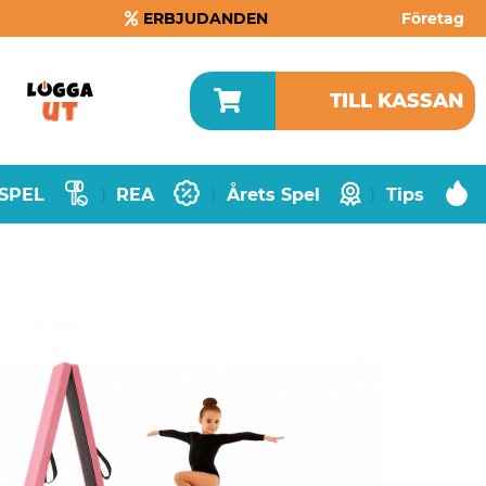
ERBJUDANDEN
Företag
TILL KASSAN
SPEL
REA
Årets Spel
Tips
|
|
|