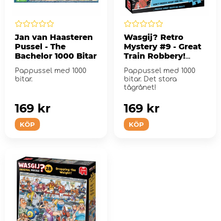
Jan van Haasteren
Wasgij? Retro
Pussel - The
Mystery #9 - Great
Bachelor 1000 Bitar
Train Robbery!
1000 Bitar
Pappussel med 1000
Pappussel med 1000
bitar.
bitar. Det stora
tågrånet!
169 kr
169 kr
KÖP
KÖP