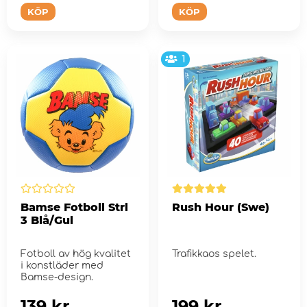
KÖP
KÖP
1
Bamse Fotboll Strl
Rush Hour (Swe)
3 Blå/Gul
Fotboll av hög kvalitet
Trafikkaos spelet.
i konstläder med
Bamse-design.
139 kr
199 kr