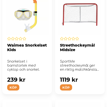
Waimea Snorkelset
Streethockeymål
Kids
Midsize
Snorkelset i
SportMe
barnstorlek med
streethockeymål ger
cyklop och snorkel.
en riktig matchkänsla
med sin kraftiga och
vä...
239 kr
1119 kr
KÖP
KÖP