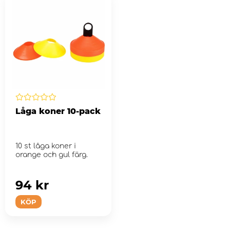
Låga koner 10-pack
10 st låga koner i
orange och gul färg.
94 kr
KÖP