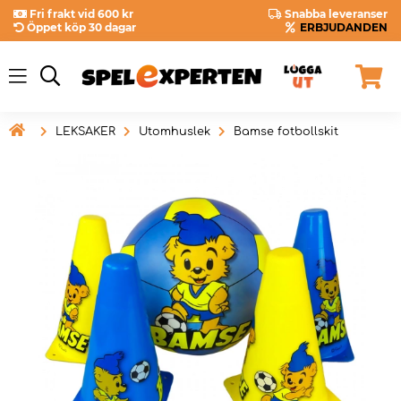
Fri frakt vid 600 kr
Snabba leveranser
Öppet köp 30 dagar
ERBJUDANDEN

LEKSAKER
Utomhuslek
Bamse fotbollskit