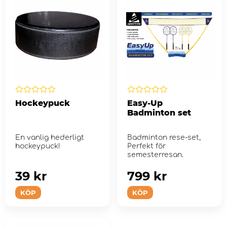
Hockeypuck
Easy-Up
Badminton set
En vanlig hederligt
Badminton rese-set,
hockeypuck!
Perfekt för
semesterresan.
39 kr
799 kr
KÖP
KÖP