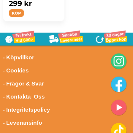
299 kr
KÖP
- Köpvillkor
- Cookies
- Frågor & Svar
- Kontakta Oss
- Integritetspolicy
- Leveransinfo