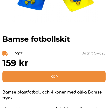
Bamse fotbollskit
I lager
Artnr:
S-7828
159
kr
KÖP
Bamse plastfotboll och 4 koner med olika Bamse
tryck!