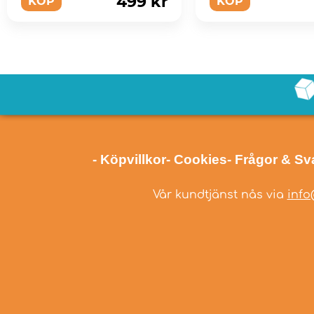
499 kr
KÖP
KÖP
- Köpvillkor
- Cookies
- Frågor & Sv
Vår kundtjänst nås via
info