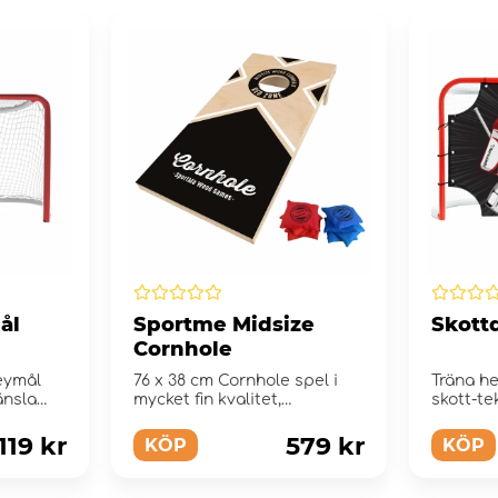
ål
Sportme Midsize
Skott
Cornhole
eymål
76 x 38 cm Cornhole spel i
Träna h
änsla
mycket fin kvalitet,
skott-te
ä...
tillverkade helt i trä.
119 kr
579 kr
KÖP
KÖP