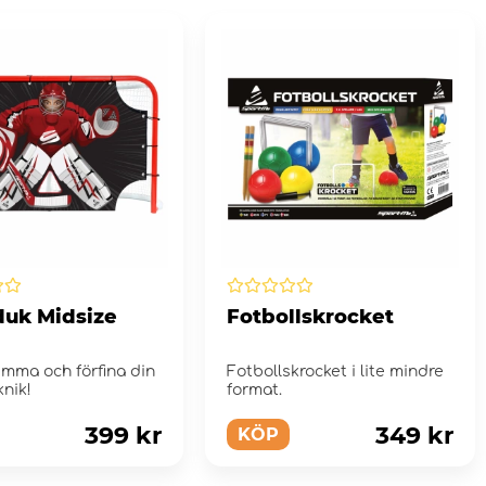
duk Midsize
Fotbollskrocket
emma och förfina din
Fotbollskrocket i lite mindre
knik!
format.
399 kr
349 kr
KÖP