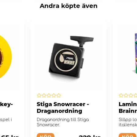
Andra köpte även
key-
Stiga Snowracer -
Laminc
Draganordning
Brain
Displ
spel i
Draganordning till Stiga
Släpp l
Snowracer.
italiens
Laminca