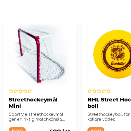
Streethockeymål
NHL Street Hoc
Mini
boll
SportMe streethockeymål
Streethockeyboll för 
ger en riktig matchkänsla
kallare väder.
med sin kraftiga och vä...