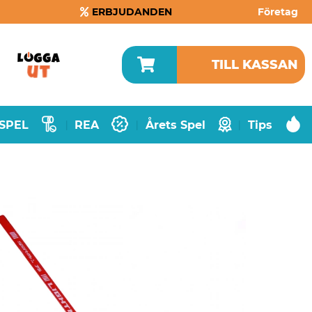
ERBJUDANDEN
Företag
TILL KASSAN
SPEL
REA
Årets Spel
Tips
|
|
|