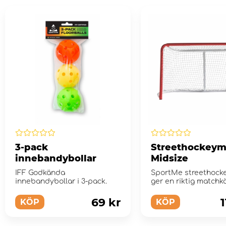
3-pack
Streethockeym
innebandybollar
Midsize
IFF Godkända
SportMe streethock
innebandybollar i 3-pack.
ger en riktig matchk
med sin kraftiga och v
69 kr
1
KÖP
KÖP