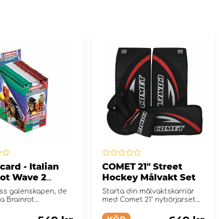
ard - Italian
COMET 21" Street
rot Wave 2
Hockey Målvakt Set
ay
oss galenskapen, de
Starta din målvaktskarriär
ka Brainrot
med Comet 21" nybörjarset
rds är här!
med plock, stöt...