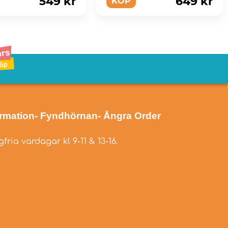
549 kr
649 kr
KÖP
ormation
- Fyndhörnan
- Ångra Order
fria vardagar kl 9-11 & 13-16.