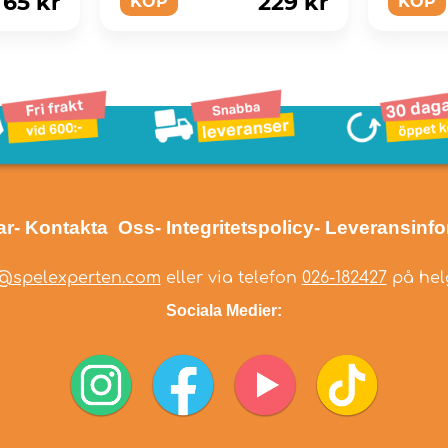
65 kr
229 kr
KÖP
KÖP
ar
- Kontakta Oss
- Integritetspolicy
- Leveransinf
@spelexperten.com
eller via telefon
026-182427
på helg
Sociala Medier: