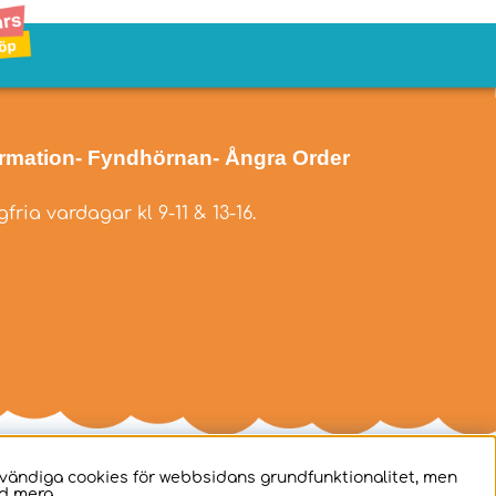
ormation
- Fyndhörnan
- Ångra Order
fria vardagar kl 9-11 & 13-16.
dvändiga cookies för webbsidans grundfunktionalitet, men
d mera.