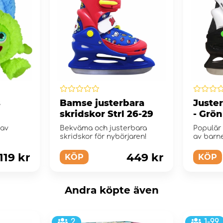
s
Bamse justerbara
Juste
skridskor Strl 26-29
- Grön
 av
Bekväma och justerbara
Populär
skridskor för nybörjaren!
av barn
och lätt 
 119 kr
449 kr
KÖP
KÖP
Andra köpte även
2
1-99