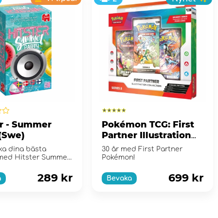
er - Summer
Pokémon TCG: First
 (Swe)
Partner Illustration
Collection - Series 2
aka dina bästa
30 år med First Partner
med Hitster Summer
Pokémon!
289 kr
699 kr
a
Bevaka