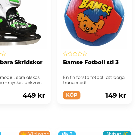
rbara Skridskor
Bamse Fotboll stl 3
 modell som älskas
En fin första fotboll att börja
en - mycket bekväma
träna med!
att ta...
449 kr
149 kr
KÖP
Vi tipsar
2
Nyhet