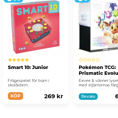
Smart 10: Junior
Pokémon TCG:
Prismatic Evol
Elite Trainer B
Frågespelet för barn i
Eevee & vänner lyse
skolåldern.
med stjärnornas färg
Scarlet & Violet...
269 kr
KÖP
Bevaka