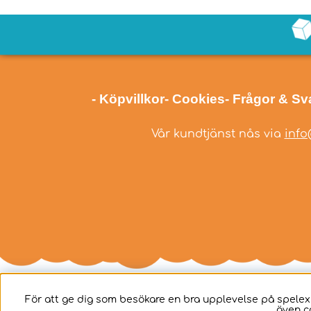
- Köpvillkor
- Cookies
- Frågor & Sv
Vår kundtjänst nås via
info
För att ge dig som besökare en bra upplevelse på spelex
även c