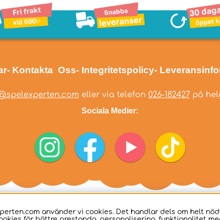
ar
- Kontakta Oss
- Integritetspolicy
- Leveransinf
@spelexperten.com
eller via telefon
026-182427
på helg
Sociala Medier:
perten.com använder vi cookies. Det handlar dels om helt nö
ookies för bättre prestanda, personalisering, funktionalitet me