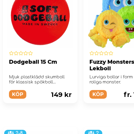
Dodgeball 15 Cm
Fuzzy Monster
Lekboll
Mjuk plastklädd skumboll
Lurviga bollar i form
för klassisk spökboll
roliga monster.
(dodgeball) lek och fö...
149 kr
fr.
KÖP
KÖP
2-8
2