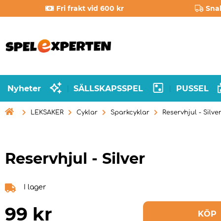
Fri frakt vid 600 kr
Sna
Nyheter
SÄLLSKAPSSPEL
PUSSEL
|
|

LEKSAKER
Cyklar
Sparkcyklar
Reservhjul - Silve
Reservhjul - Silver
I lager
99
kr
KÖP