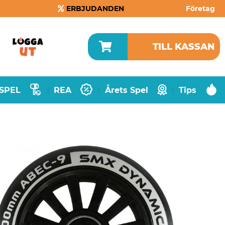
ERBJUDANDEN
Företag
TILL KASSAN
SPEL
REA
Årets Spel
Tips
|
|
|