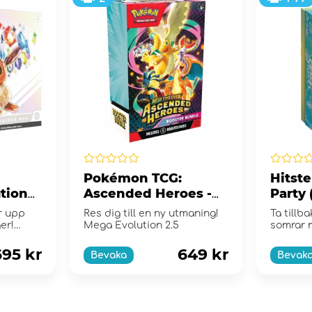
Pokémon TCG:
Hitst
utions
Ascended Heroes -
Party
ox
Booster Bundle
r upp
Res dig till en ny utmaning!
Ta tillb
er!
Mega Evolution 2.5
somrar 
Party!
695 kr
649 kr
Bevaka
Bevak