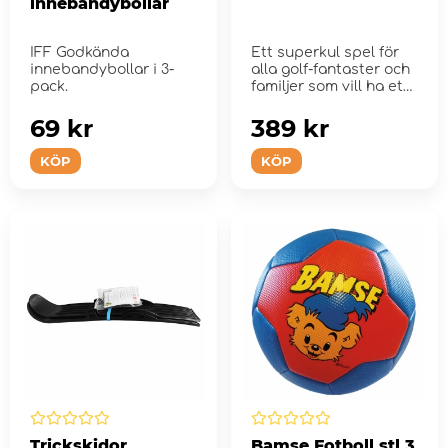
innebandybollar
IFF Godkända
Ett superkul spel för
innebandybollar i 3-
alla golf-fantaster och
pack.
familjer som vill ha ett
nytt roligt ...
69 kr
389 kr
KÖP
KÖP
Trickskidor
Bamse Fotboll stl 3