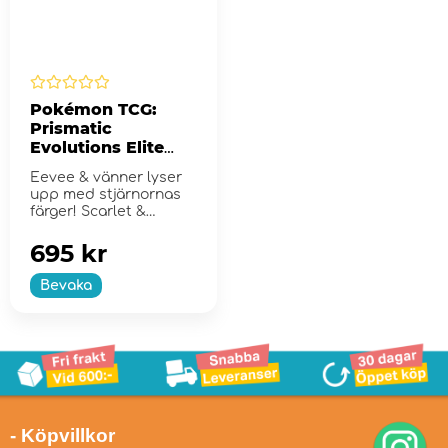
Pokémon TCG:
Prismatic
Evolutions Elite
Trainer Box
Eevee & vänner lyser
upp med stjärnornas
färger! Scarlet &
Violet...
695 kr
Bevaka
- Köpvillkor