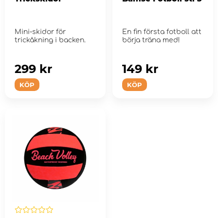
Mini-skidor för
En fin första fotboll att
trickåkning i backen.
börja träna med!
299 kr
149 kr
KÖP
KÖP