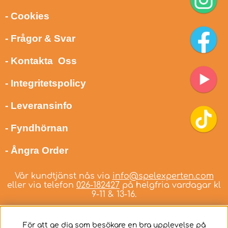
- Cookies
- Frågor & Svar
- Kontakta Oss
- Integritetspolicy
- Leveransinfo
- Fyndhörnan
- Ångra Order
Vår kundtjänst nås via
info@spelexperten.com
eller via telefon
026-182427
på helgfria vardagar kl
9-11 & 13-16.
För att ge dig som besökare en bra upplevelse på