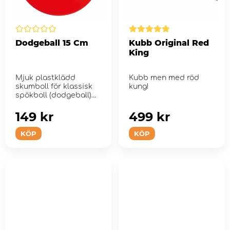
Dodgeball 15 Cm
Kubb Original Red
King
Mjuk plastklädd
Kubb men med röd
skumboll för klassisk
kung!
spökboll (dodgeball)
lek och fö...
149 kr
499 kr
KÖP
KÖP