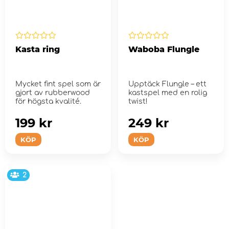
Kasta ring
Waboba Flungle
Mycket fint spel som är
Upptäck Flungle – ett
gjort av rubberwood
kastspel med en rolig
för högsta kvalité.
twist!
199 kr
249 kr
KÖP
KÖP
2