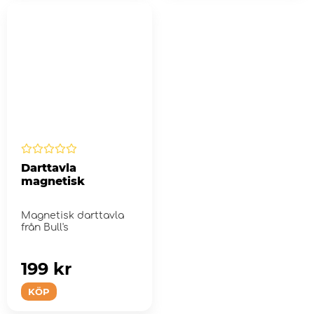
Darttavla
magnetisk
Magnetisk darttavla
från Bull's
199 kr
KÖP