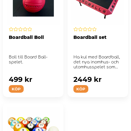
Boardball Boll
Boardball set
Boll till Board Ball-
Ha kul med Boardball,
spelet.
det nya inomhus- och
utomhusspelet som
kombinerar volleyboll
och r...
499 kr
2449 kr
KÖP
KÖP