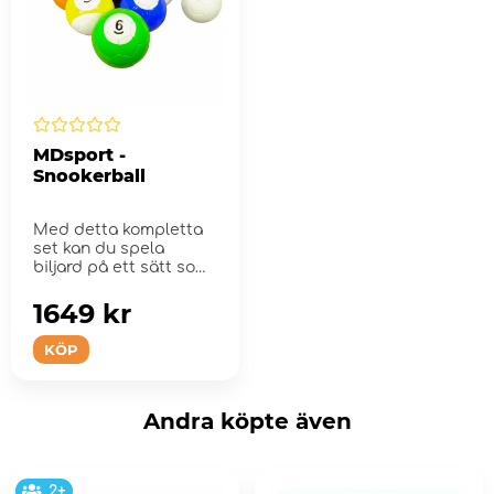
MDsport -
Snookerball
Med detta kompletta
set kan du spela
biljard på ett sätt som
du aldrig har spe...
1649 kr
KÖP
Andra köpte även
2+