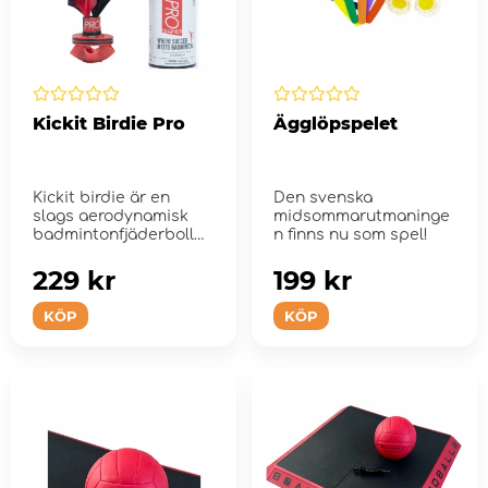
Kickit Birdie Pro
Ägglöpspelet
Kickit birdie är en
Den svenska
slags aerodynamisk
midsommarutmaninge
badmintonfjäderboll
n finns nu som spel!
som har designats o...
229 kr
199 kr
KÖP
KÖP