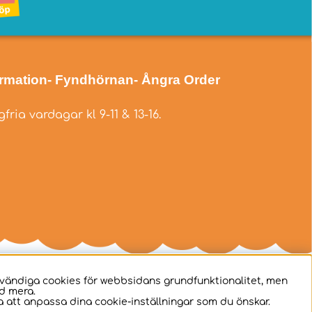
ormation
- Fyndhörnan
- Ångra Order
fria vardagar kl 9-11 & 13-16.
dvändiga cookies för webbsidans grundfunktionalitet, men
d mera.
 att anpassa dina cookie-inställningar som du önskar.