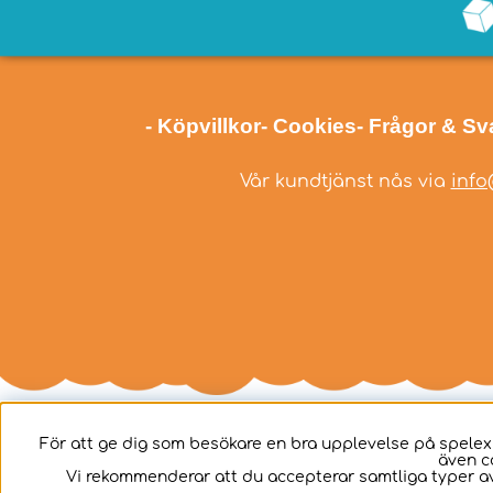
- Köpvillkor
- Cookies
- Frågor & Sv
Vår kundtjänst nås via
info
För att ge dig som besökare en bra upplevelse på spelex
även c
Svenska
Vi rekommenderar att du accepterar samtliga typer av