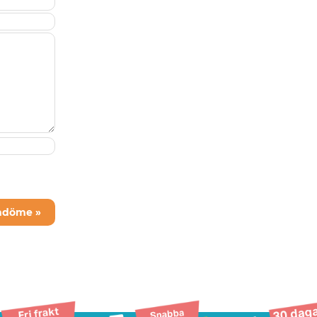
mdöme »