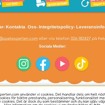
ar
- Kontakta Oss
- Integritetspolicy
- Leveransinf
@spelexperten.com
eller via telefon
026-182427
på helg
Sociala Medier:
perten.com använder vi cookies. Det handlar dels om helt nö
ookies för bättre prestanda, personalisering, funktionalitet me
 cookies. Det är dock du som bestämmer och du kan själv välja