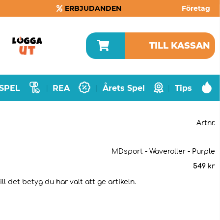
ERBJUDANDEN
Företag
TILL KASSAN
SPEL
REA
Årets Spel
Tips
|
|
|
Artnr.
MDsport - Waveroller - Purple
549
kr
l det betyg du har valt att ge artikeln.