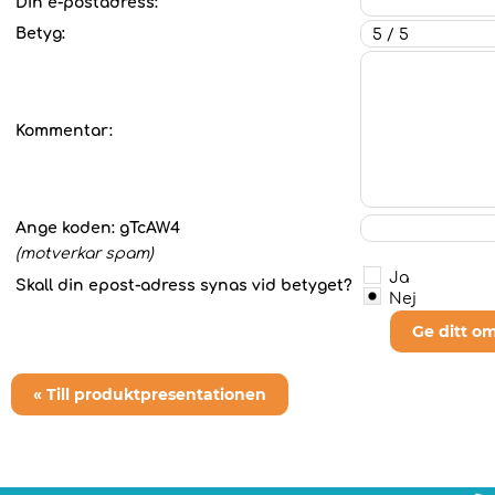
Din e-postadress:
Betyg:
Kommentar:
Ange koden:
gTcAW4
(motverkar spam)
Ja
Skall din epost-adress synas vid betyget?
Nej
Ge ditt o
« Till produktpresentationen