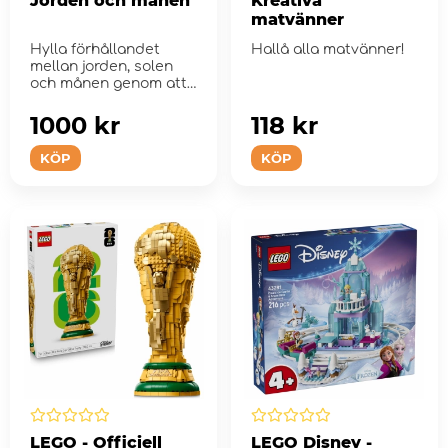
Jorden och månen
Kreativa
matvänner
Hylla förhållandet
Hallå alla matvänner!
mellan jorden, solen
och månen genom att
bygga det int...
1000 kr
118 kr
KÖP
KÖP
LEGO - Officiell
LEGO Disney -