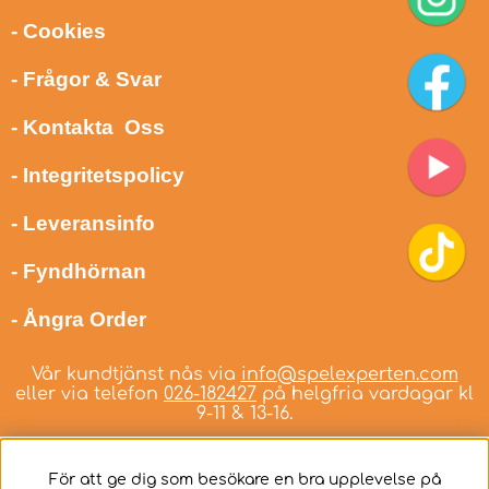
- Cookies
- Frågor & Svar
- Kontakta Oss
- Integritetspolicy
- Leveransinfo
- Fyndhörnan
- Ångra Order
Vår kundtjänst nås via
info@spelexperten.com
eller via telefon
026-182427
på helgfria vardagar kl
9-11 & 13-16.
För att ge dig som besökare en bra upplevelse på