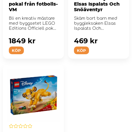
pokal från fotbolls-
Elsas Ispalats Och
VM
Snöäventyr
Bli en kreativ mästare
Skäm bort barn med
med byggsetet LEGO
byggleksaken Elsas
Editions Officiell pokal
Ispalats Och
från fotbol...
Snöäventyr.
1849 kr
469 kr
KÖP
KÖP