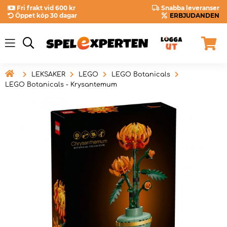
Fri frakt vid 600 kr
Snabba leveranser
Öppet köp 30 dagar
ERBJUDANDEN

LEKSAKER
LEGO
LEGO Botanicals
LEGO Botanicals - Krysantemum