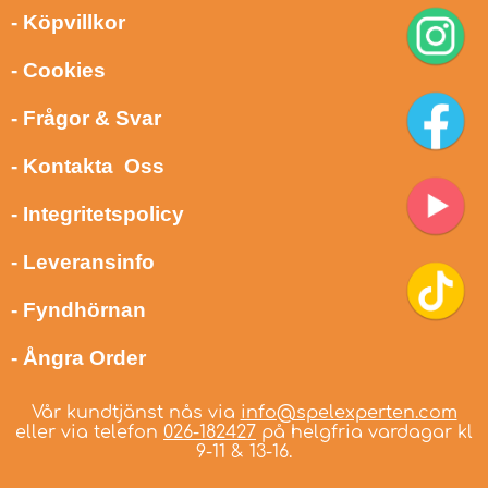
- Köpvillkor
- Cookies
- Frågor & Svar
- Kontakta Oss
- Integritetspolicy
- Leveransinfo
- Fyndhörnan
- Ångra Order
Vår kundtjänst nås via
info@spelexperten.com
eller via telefon
026-182427
på helgfria vardagar kl
9-11 & 13-16.