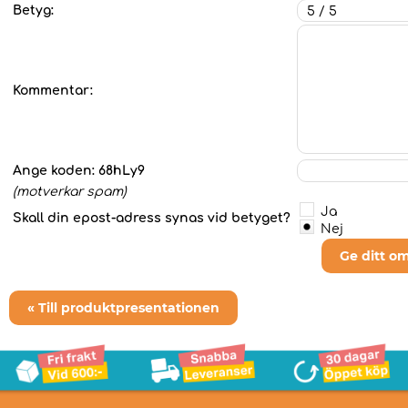
Betyg:
Kommentar:
Ange koden:
68hLy9
(motverkar spam)
Ja
Skall din epost-adress synas vid betyget?
Nej
Ge ditt o
« Till produktpresentationen