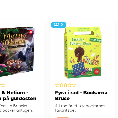
2
 & Helium -
Fyra i rad - Bockarna
n på guldosten
Bruse
amilla Brincks
4-i-rad är ett av bockarnas
a böcker äntligen
favoritspel
el.