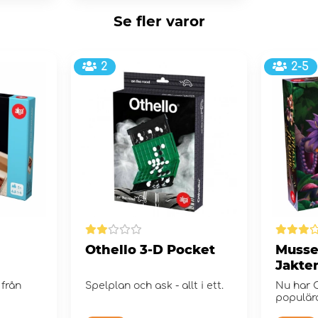
Se fler varor
2
2-5
Othello 3-D Pocket
Musse
Jakte
 från
Spelplan och ask - allt i ett.
Nu har C
populär
blivit sp