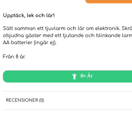
Upptäck, lek och lär!
Sätt samman ett tjuvlarm och lär om elektronik. Skr
objudna gäster med ett tjutande och blinkande larm!
AA batterier (ingår ej).
Från 8 år.
8+ År
RECENSIONER (0)