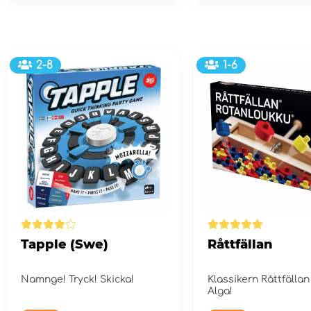
2-8
1-6
Tapple (Swe)
Råttfällan
Namnge! Tryck! Skicka!
Klassikern Råttfällan
Alga!