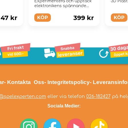
Experimentera och upptäck
3D Plas
elektronikens spännande
värld!
147 kr
399 kr
KÖP
KÖP
ar
- Kontakta Oss
- Integritetspolicy
- Leveransinf
@spelexperten.com
eller via telefon
026-182427
på helg
Sociala Medier: