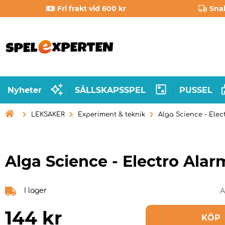
Fri frakt vid 600 kr
Sna
Nyheter
SÄLLSKAPSSPEL
PUSSEL
|
|

LEKSAKER
Experiment & teknik
Alga Science - Elec
Alga Science - Electro Alar
I lager
A
144
kr
KÖP