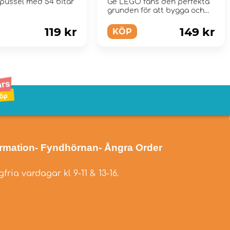
tpussel med 54 bitar
Ge LEGO fans den perfekta
grunden för att bygga och
visa upp sina egna
skapelser.
119 kr
149 kr
KÖP
ormation
- Fyndhörnan
- Ångra Order
fria vardagar kl 9-11 & 13-16.