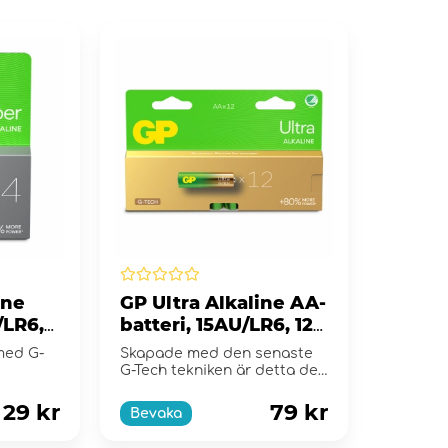
ine
GP Ultra Alkaline AA-
/LR6,
batteri, 15AU/LR6, 12-
pack
 med G-
Skapade med den senaste
G-Tech tekniken är detta det
perfekta allround batteriet.
29 kr
79 kr
Bevaka