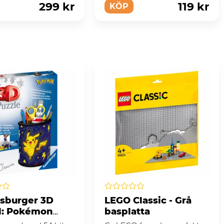
299 kr
119 kr
KÖP
sburger 3D
LEGO Classic - Grå
l: Pokémon
basplatta
äll 54 Bitar