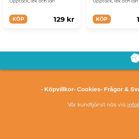
Upptäck, lek och lär!
Upptäck, lek och lär!
129 kr
KÖP
KÖP
- Köpvillkor
- Cookies
- Frågor & Sv
Vår kundtjänst nås via
info