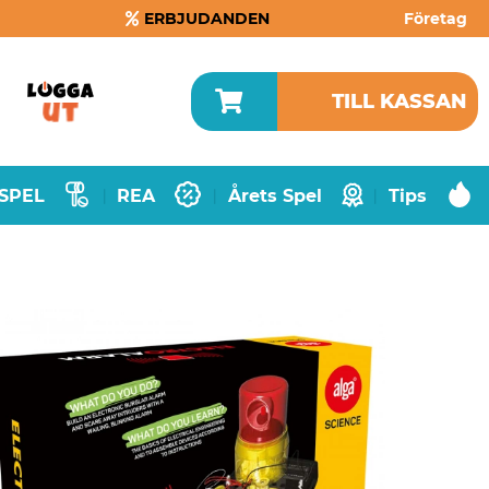
ERBJUDANDEN
Företag
TILL KASSAN
SPEL
REA
Årets Spel
Tips
|
|
|