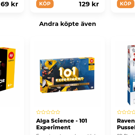
169 kr
129 kr
KÖP
KÖP
Andra köpte även
Alga Science - 101
Raven
Experiment
Pusse
Pennst