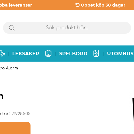
bba leveranser
Öppet köp 30 dagar
LEKSAKER
SPELBORD
UTOMHUS
|
|
|
tro Alarm
m
rtnr:
21928505