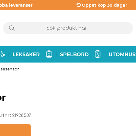
bba leveranser
Öppet köp 30 dagar
LEKSAKER
SPELBORD
UTOMHUS
|
|
|
lsesensor
or
rtnr:
21928507