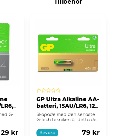
Tillbehör
ine
GP Ultra Alkaline AA-
/LR6,
batteri, 15AU/LR6, 12-
pack
 med G-
Skapade med den senaste
G-Tech tekniken är detta det
perfekta allround batteriet.
29 kr
79 kr
Bevaka