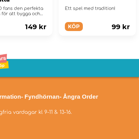
 fans den perfekta
Ett spel med tradition!
 för att bygga och
p sina egna
r.
149 kr
99 kr
KÖP
ormation
- Fyndhörnan
- Ångra Order
fria vardagar kl 9-11 & 13-16.