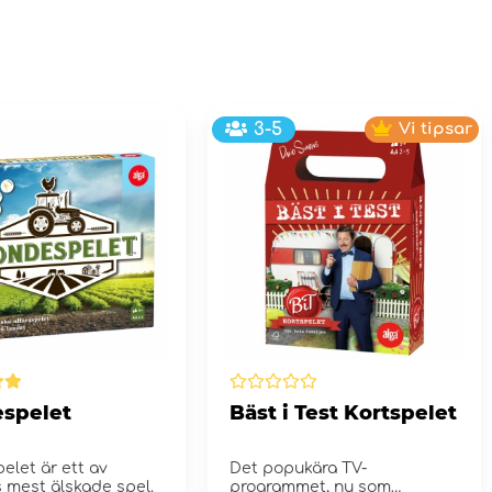
3-5
Vi tipsar
spelet
Bäst i Test Kortspelet
elet är ett av
Det popukära TV-
 mest älskade spel.
programmet, nu som