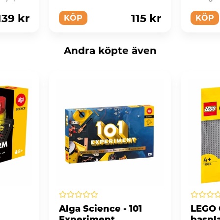
...
139 kr
115 kr
KÖP
KÖP
Andra köpte även
Alga Science - 101
LEGO C
Experiment
baspl