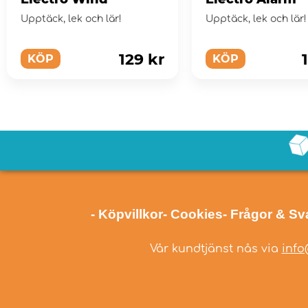
Upptäck, lek och lär!
Upptäck, lek och lär!
129 kr
KÖP
KÖP
- Köpvillkor
- Cookies
- Frågor & Sv
Vår kundtjänst nås via
info