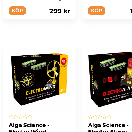
själv, familjen och vännerna i
ett litet annorlunda o
d...
299 kr
KÖP
KÖP
Alga Science -
Alga Science -
Electro Wind
Electro Alarm