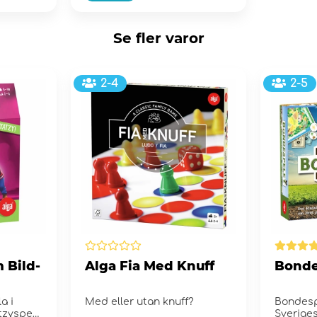
Se fler varor
2-4
2-5
 Bild-
Alga Fia Med Knuff
Bonde
a i
Med eller utan knuff?
Bondesp
zyspel,
Sveriges