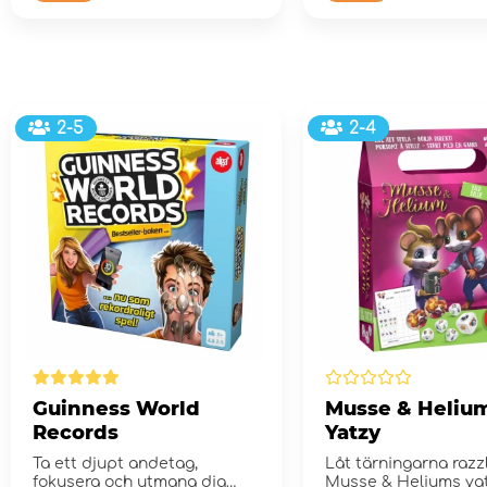
2-5
2-4
Guinness World
Musse & Helium
Records
Yatzy
Ta ett djupt andetag,
Låt tärningarna razzl
fokusera och utmana dig
Musse & Heliums yat