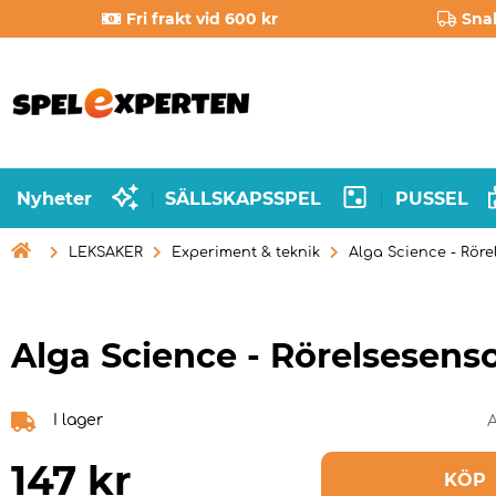
Fri frakt vid 600 kr
Sna
Nyheter
SÄLLSKAPSSPEL
PUSSEL
|
|

LEKSAKER
Experiment & teknik
Alga Science - Röre
Alga Science - Rörelsesens
I lager
A
147
kr
KÖP