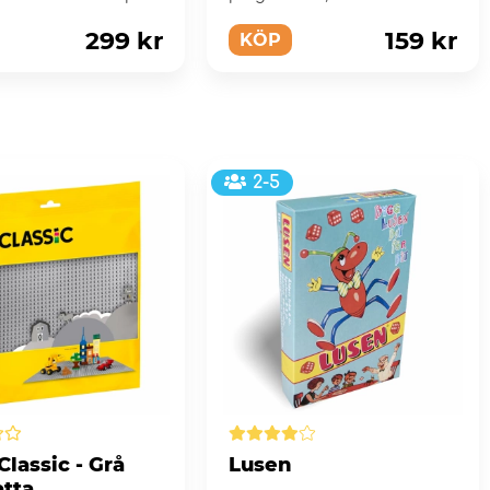
kortspel!
299 kr
159 kr
KÖP
2-5
lassic - Grå
Lusen
atta