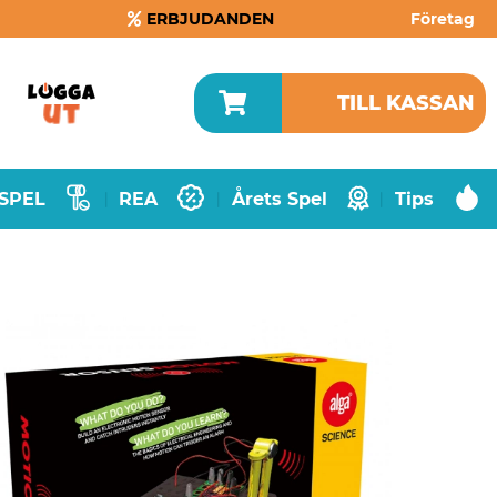
ERBJUDANDEN
Företag
TILL KASSAN
SPEL
REA
Årets Spel
Tips
|
|
|