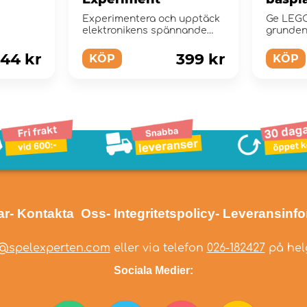
Experimentera och upptäck
Ge LEGO
elektronikens spännande
grunden
värld!
visa up
skapelse
144 kr
399 kr
KÖP
KÖP
ar
- Kontakta Oss
- Integritetspolicy
- Leveransinf
@spelexperten.com
eller via telefon
026-182427
på helg
Sociala Medier: