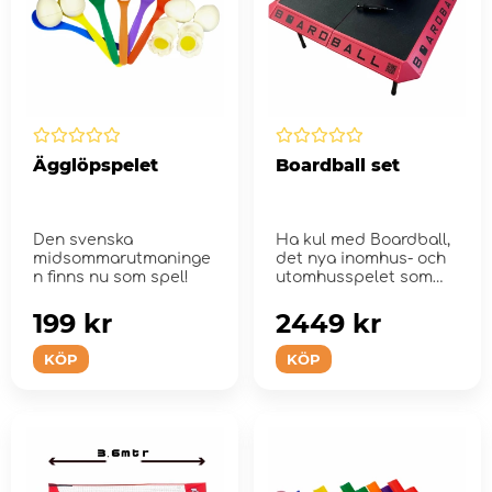
Ägglöpspelet
Boardball set
Den svenska
Ha kul med Boardball,
midsommarutmaninge
det nya inomhus- och
n finns nu som spel!
utomhusspelet som
kombinerar volleyboll
och r...
199 kr
2449 kr
KÖP
KÖP