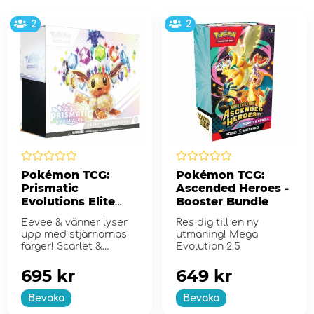
2
2
Pokémon TCG:
Pokémon TCG:
Prismatic
Ascended Heroes -
Evolutions Elite
Booster Bundle
Trainer Box
Eevee & vänner lyser
Res dig till en ny
upp med stjärnornas
utmaning! Mega
färger! Scarlet &
Evolution 2.5
Violet...
695 kr
649 kr
Bevaka
Bevaka