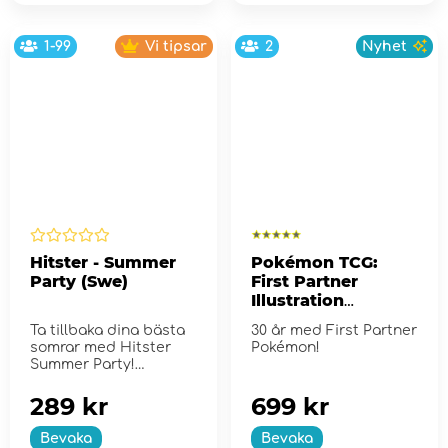
1-99
Vi tipsar
2
Nyhet
Hitster - Summer
Pokémon TCG:
Party (Swe)
First Partner
Illustration
Collection - Series
Ta tillbaka dina bästa
30 år med First Partner
2
somrar med Hitster
Pokémon!
Summer Party!
289 kr
699 kr
Bevaka
Bevaka