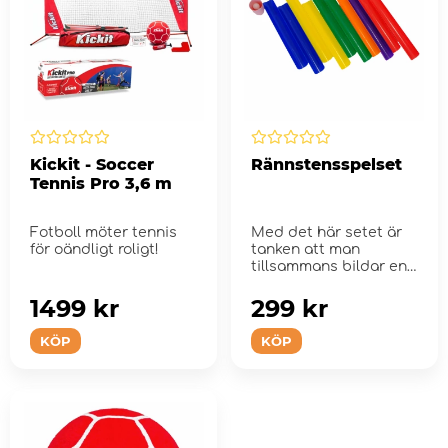
Kickit - Soccer
Rännstensspelset
Tennis Pro 3,6 m
Fotboll möter tennis
Med det här setet är
för oändligt roligt!
tanken att man
tillsammans bildar en
slags 'ränna' m...
1499 kr
299 kr
KÖP
KÖP