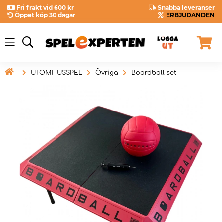
Fri frakt vid 600 kr
Snabba leveranser
Öppet köp 30 dagar
ERBJUDANDEN

UTOMHUSSPEL
Övriga
Boardball set