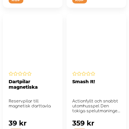
Dartpilar
Smash It!
magnetiska
Reservpilar till
Actionfyllt och snabbt
magnetisk darttavla
utomhusspel Den
tokiga spelutmaningen
med munstycken!
39 kr
359 kr