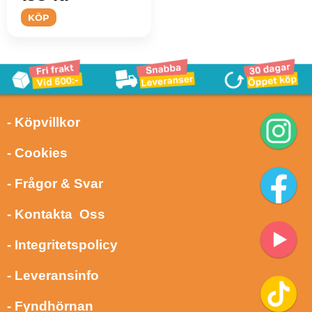
KÖP
- Köpvillkor
- Cookies
- Frågor & Svar
- Kontakta Oss
- Integritetspolicy
- Leveransinfo
- Fyndhörnan