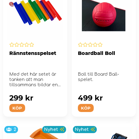
Rännstensspelset
Boardball Boll
Med det här setet är
Boll till Board Ball-
tanken att man
spelet.
tillsammans bildar en
slags 'ränna' m...
299 kr
499 kr
KÖP
KÖP
2
Nyhet
Nyhet