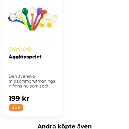
Ägglöpspelet
Den svenska
midsommarutmaninge
n finns nu som spel!
199 kr
KÖP
Andra köpte även