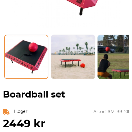
Boardball set
I lager
Artnr:
SM-BB-101
2449
kr