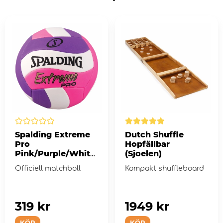
Spalding Extreme
Dutch Shuffle
Pro
Hopfällbar
Pink/Purple/White
(Sjoelen)
Volleyball
Officiell matchboll
Kompakt shuffleboard
319 kr
1949 kr
KÖP
KÖP