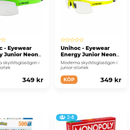
c - Eyewear
Unihoc - Eyewear
y Junior Neon
Energy Junior Neon
Yellow
 skyddsglasögon i
Moderna skyddsglasögon i
torlek
junior-storlek
349 kr
349 kr
KÖP
2-8