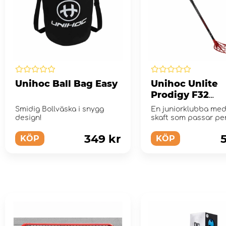
Unihoc Ball Bag Easy
Unihoc Unlite
Prodigy F32
Black/Red
Smidig Bollväska i snygg
En juniorklubba med
design!
skaft som passar per
att hjälpa till med tek
349 kr
KÖP
KÖP