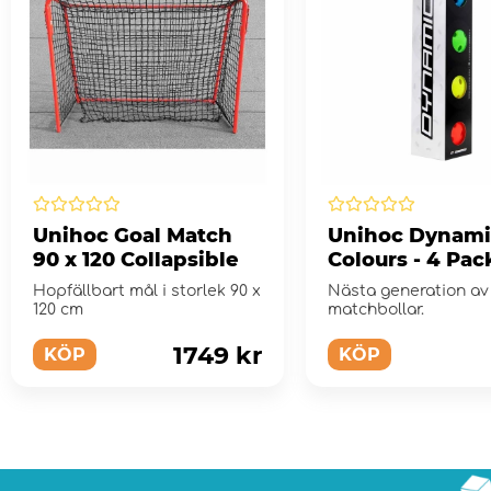
Unihoc Goal Match
Unihoc Dynami
90 x 120 Collapsible
Colours - 4 Pac
Hopfällbart mål i storlek 90 x
Nästa generation av
120 cm
matchbollar.
1749 kr
KÖP
KÖP