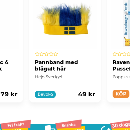
c 4
Pannband med
Raven
k
blågult hår
Pusse
första
Heja Sverige!
Pappuss
79 kr
49 kr
KÖP
Bevaka