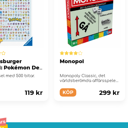
sburger
Monopol
l: Pokémon De
 151! 500 Bitar
el med 500 bitar.
Monopoly Classic, det
världsberömda affärsspelet
för hela familjen.
119 kr
299 kr
KÖP