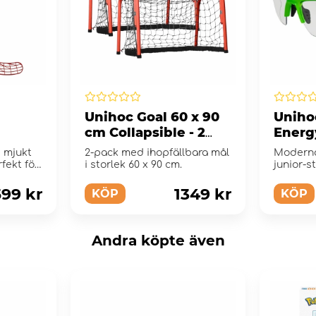
Unihoc Goal 60 x 90
Uniho
cm Collapsible - 2
Energ
Pack
Green
 mjukt
2-pack med ihopfällbara mål
Moderna
fekt för
i storlek 60 x 90 cm.
junior-s
...
599 kr
1349 kr
KÖP
KÖP
Andra köpte även