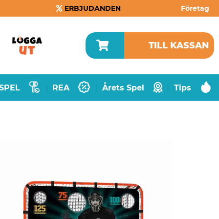
ERBJUDANDEN
Företag
TILL KASSAN
SPEL
REA
Årets Spel
Tips
|
|
|