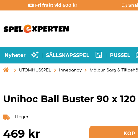
Fri frakt vid 600 kr
Sna
Nyheter
SÄLLSKAPSSPEL
PUSSEL
|
|

UTOMHUSSPEL
Innebandy
Målbur, Sarg & Tillbeh
Unihoc Ball Buster 90 x 12
I lager
469
kr
KÖP