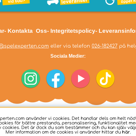
ar
- Kontakta Oss
- Integritetspolicy
- Leveransinf
@spelexperten.com
eller via telefon
026-182427
på helg
Sociala Medier:
perten.com använder vi cookies. Det handlar dels om helt nö
ookies för bättre prestanda, personalisering, funktionalitet me
 cookies. Det är dock du som bestämmer och du kan själv välja
Mer information om de cookies vi använder hittar du
här
.