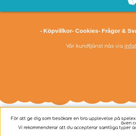
- Köpvillkor
- Cookies
- Frågor & Sv
Vår kundtjänst nås via
info
För att ge dig som besökare en bra upplevelse på spelex
även c
Svenska
Vi rekommenderar att du accepterar samtliga typer av