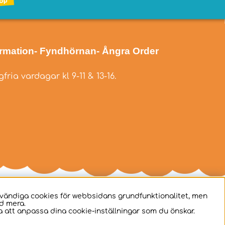
ormation
- Fyndhörnan
- Ångra Order
fria vardagar kl 9-11 & 13-16.
dvändiga cookies för webbsidans grundfunktionalitet, men
d mera.
 att anpassa dina cookie-inställningar som du önskar.