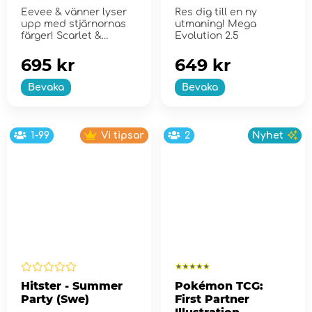
Trainer Box
Eevee & vänner lyser
Res dig till en ny
upp med stjärnornas
utmaning! Mega
färger! Scarlet &
Evolution 2.5
Violet...
695 kr
649 kr
Bevaka
Bevaka
1-99
Vi tipsar
2
Nyhet
Hitster - Summer
Pokémon TCG:
Party (Swe)
First Partner