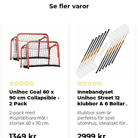
Se fler varor
Unihoc Goal 60 x
Innebandyset
90 cm Collapsible -
Unihoc Street 12
2 Pack
klubbor & 6 Bollar -
75 cm
2-pack med
Klubbor som är
ihopfällbara mål i
perfekta för spel
storlek 60 x 90 cm.
utomhus. Idealiskt för
Skolor och fritids.
1349 kr
2999 kr