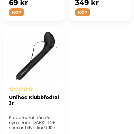
69 kr
349 kr
KÖP
KÖP
Unihoc Klubbfodral
Jr
Klubbfodral från den
nya serien DARK LINE
som är tillverkad i 100%
återvu...