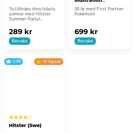
Illustration
Collection - Series
Ta tillbaka dina bästa
30 år med First Partner
2
somrar med Hitster
Pokémon!
Summer Party!
289 kr
699 kr
Bevaka
Bevaka
1-99
Vi tipsar
Hitster (Swe)