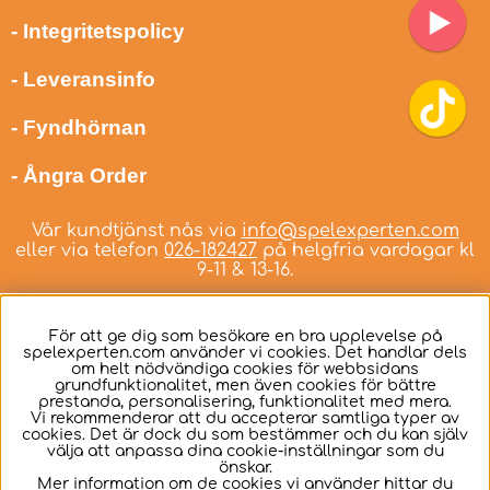
- Integritetspolicy
- Leveransinfo
- Fyndhörnan
- Ångra Order
Vår kundtjänst nås via
info@spelexperten.com
eller via telefon
026-182427
på helgfria vardagar kl
9-11 & 13-16.
För att ge dig som besökare en bra upplevelse på
spelexperten.com använder vi cookies. Det handlar dels
om helt nödvändiga cookies för webbsidans
Svenska
grundfunktionalitet, men även cookies för bättre
prestanda, personalisering, funktionalitet med mera.
Vi rekommenderar att du accepterar samtliga typer av
cookies. Det är dock du som bestämmer och du kan själv
välja att anpassa dina cookie-inställningar som du
önskar.
Mer information om de cookies vi använder hittar du