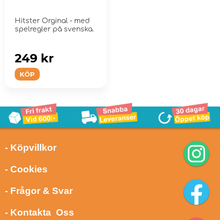
Hitster Orginal - med
spelregler på svenska.
249 kr
KÖP
- Köpvillkor
- Cookies
- Frågor & Svar
- Kontakta Oss