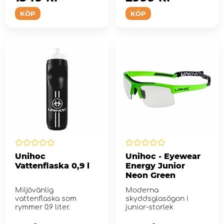
KÖP
KÖP
Unihoc
Unihoc - Eyewear
Vattenflaska 0,9 l
Energy Junior
Neon Green
Miljövänlig
Moderna
vattenflaska som
skyddsglasögon i
rymmer 0.9 liter.
junior-storlek