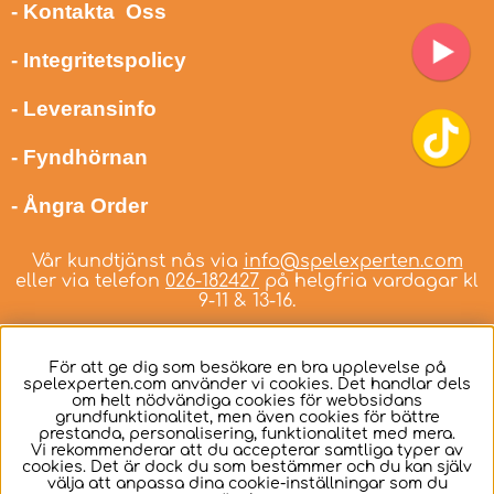
- Kontakta Oss
- Integritetspolicy
- Leveransinfo
- Fyndhörnan
- Ångra Order
Vår kundtjänst nås via
info@spelexperten.com
eller via telefon
026-182427
på helgfria vardagar kl
9-11 & 13-16.
För att ge dig som besökare en bra upplevelse på
spelexperten.com använder vi cookies. Det handlar dels
om helt nödvändiga cookies för webbsidans
Svenska
grundfunktionalitet, men även cookies för bättre
prestanda, personalisering, funktionalitet med mera.
Vi rekommenderar att du accepterar samtliga typer av
cookies. Det är dock du som bestämmer och du kan själv
välja att anpassa dina cookie-inställningar som du