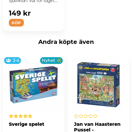
självklart val för lagets
...
149 kr
KÖP
Andra köpte även
2-6
Nyhet
Sverige spelet
Jan van Haasteren
Pussel -