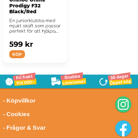
Prodigy F32
Black/Red
En juniorklubba med
mjukt skaft som passar
perfekt för att hjälpa
till med tek...
599 kr
KÖP
- Köpvillkor
- Cookies
- Frågor & Svar