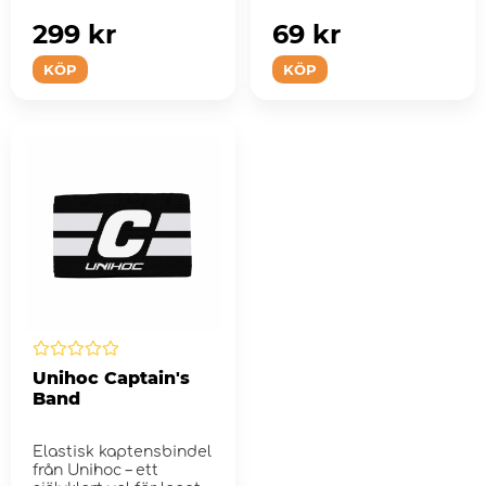
återvu...
299 kr
69 kr
KÖP
KÖP
Unihoc Captain's
Band
Elastisk kaptensbindel
från Unihoc – ett