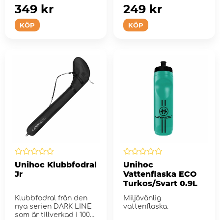
si...
349 kr
249 kr
KÖP
KÖP
Unihoc Klubbfodral
Unihoc
Jr
Vattenflaska ECO
Turkos/Svart 0.9L
Klubbfodral från den
Miljövänlig
nya serien DARK LINE
vattenflaska.
som är tillverkad i 100%