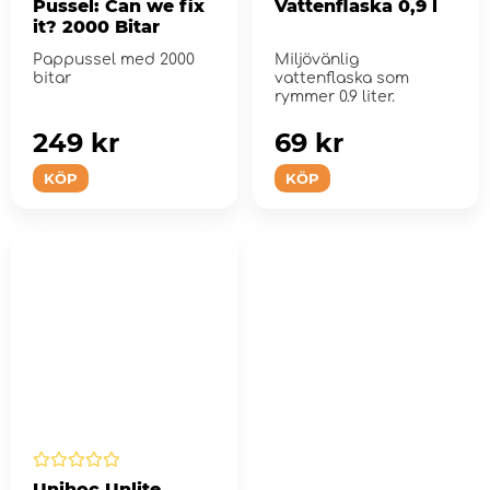
Pussel: Can we fix
Vattenflaska 0,9 l
it? 2000 Bitar
Pappussel med 2000
Miljövänlig
bitar
vattenflaska som
rymmer 0.9 liter.
249 kr
69 kr
KÖP
KÖP
Unihoc Unlite