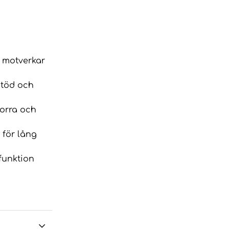
h motverkar
stöd och
torra och
 för lång
funktion