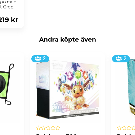
mpa med
t Grepp
219 kr
Andra köpte även
2
2