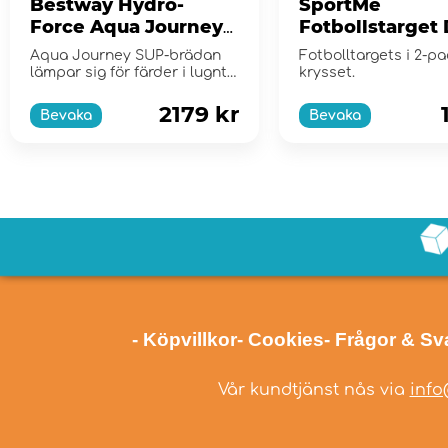
Bestway Hydro-
SportMe
Force Aqua Journey
Fotbollstarget
Sup-Bräda
2-p
Aqua Journey SUP-brädan
Fotbolltargets i 2-pa
lämpar sig för färder i lugnt
krysset.
vatten och sm&...
2179 kr
Bevaka
Bevaka
- Köpvillkor
- Cookies
- Frågor & Sv
Vår kundtjänst nås via
info