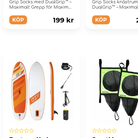
Grip Socks med DualGrip™ –
Grip Socks knästru
Maximalt Grepp för Maximal
DualGrip™ – Maximal
Prestation
för Maximal P...
199 kr
KÖP
KÖP