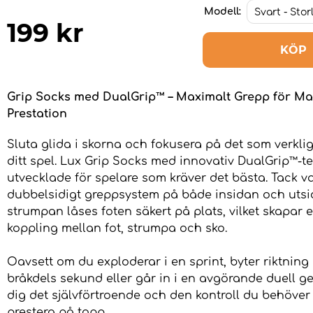
Modell:
199
kr
KÖP
Grip Socks med DualGrip™ – Maximalt Grepp för Ma
Prestation
Sluta glida i skorna och fokusera på det som verkli
ditt spel. Lux Grip Socks med innovativ DualGrip™-t
utvecklade för spelare som kräver det bästa. Tack va
dubbelsidigt greppsystem på både insidan och uts
strumpan låses foten säkert på plats, vilket skapar e
koppling mellan fot, strumpa och sko.
Oavsett om du exploderar i en sprint, byter riktning
bråkdels sekund eller går in i en avgörande duell g
dig det självförtroende och den kontroll du behöver 
prestera på topp.