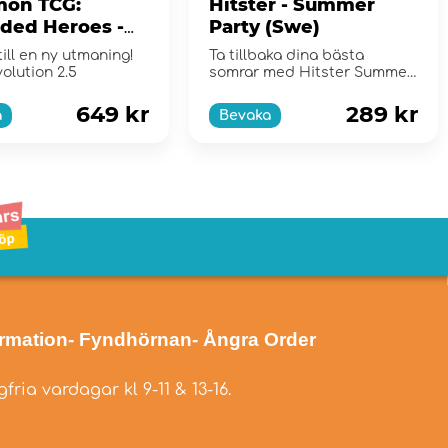
on TCG:
Hitster - Summer
ded Heroes -
Party (Swe)
er Bundle
till en ny utmaning!
Ta tillbaka dina bästa
olution 2.5
somrar med Hitster Summer
Party!
649 kr
289 kr
a
Bevaka
ormation
- Fyndhörnan
- Ångra Order
fria vardagar kl 9-11 & 13-16.