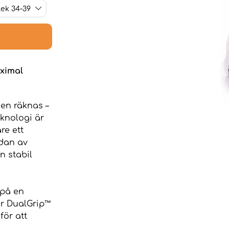
ximal
gen räknas –
eknologi är
re ett
idan av
n stabil
 på en
er DualGrip™
för att