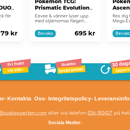
Pokémon TCG:
Pokém
 DUO
Prismatic Evolutions
Ascen
Elite Trainer Box
Boost
ck för
Eevee & vänner lyser upp
Res dig 
med stjärnornas färger!
Mega Ev
Scarlet & Violet...
179 kr
695 kr
Bevaka
Bevak
ar
- Kontakta Oss
- Integritetspolicy
- Leveransinf
@spelexperten.com
eller via telefon
026-182427
på helg
Sociala Medier: