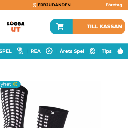
ERBJUDANDEN
Företag
TILL KASSAN
SPEL
REA
Årets Spel
Tips
|
|
|
yhet