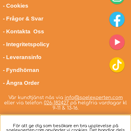
- Cookies
- Frågor & Svar
- Kontakta Oss
- Integritetspolicy
- Leveransinfo
- Fyndhörnan
- Ångra Order
Vår kundtjänst nås via
info@spelexperten.com
eller via telefon
026-182427
på helgfria vardagar kl
9-11 & 13-16.
För att ge dig som besökare en bra upplevelse på
spelexperten.com använder vi cookies. Det handlar dels