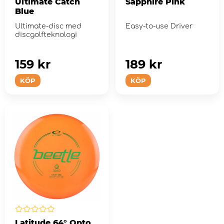
Ultimate Catch
Sapphire Pink
Blue
Ultimate-disc med
Easy-to-use Driver
discgolfteknologi
159 kr
189 kr
KÖP
KÖP
Latitude 64° Opto