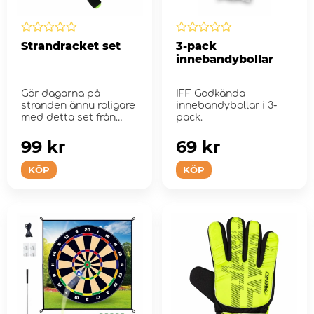
Strandracket set
3-pack
innebandybollar
Gör dagarna på
IFF Godkända
stranden ännu roligare
innebandybollar i 3-
med detta set från
pack.
SportMe.
99 kr
69 kr
KÖP
KÖP