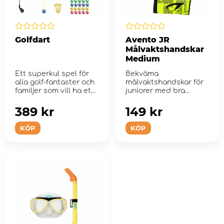
Golfdart
Avento JR
Målvaktshandskar
Medium
Ett superkul spel för
Bekväma
alla golf-fantaster och
målvaktshandskar för
familjer som vill ha ett
juniorer med bra
nytt roligt ...
grepp.
389 kr
149 kr
KÖP
KÖP