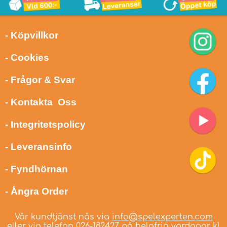
- Köpvillkor
- Cookies
- Frågor & Svar
- Kontakta Oss
- Integritetspolicy
- Leveransinfo
- Fyndhörnan
- Ångra Order
Vår kundtjänst nås via
info@spelexperten.com
eller via telefon
026-182427
på helgfria vardagar kl