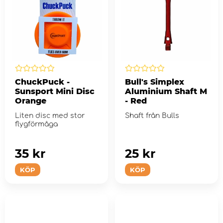
ChuckPuck -
Bull's Simplex
Sunsport Mini Disc
Aluminium Shaft M
Orange
- Red
Liten disc med stor
Shaft från Bulls
flygförmåga
35 kr
25 kr
KÖP
KÖP