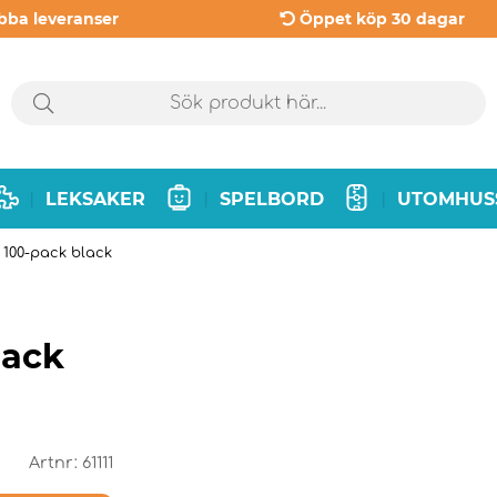
bba leveranser
Öppet köp 30 dagar
LEKSAKER
SPELBORD
UTOMHUS
|
|
|
 - 100-pack black
pack
Artnr:
61111