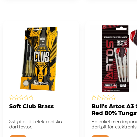
Soft Club Brass
Bull's Artos A3 
Red 80% Tungs
g
3st pilar till elektroniska
En enkel men impon
darttavlor.
dartpil för elektroni