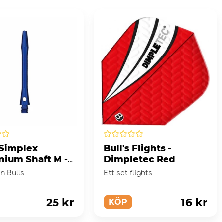
 Simplex
Bull's Flights -
nium Shaft M -
Dimpletec Red
ån Bulls
Ett set flights
25 kr
16 kr
KÖP