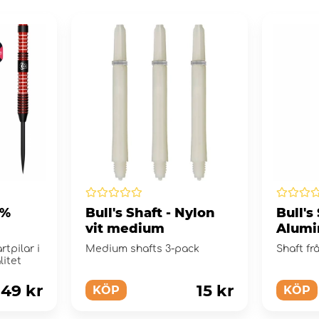
0%
Bull's Shaft - Nylon
Bull's
vit medium
Alumi
Blue
rtpilar i
Medium shafts 3-pack
Shaft fr
itet
49 kr
15 kr
KÖP
KÖP