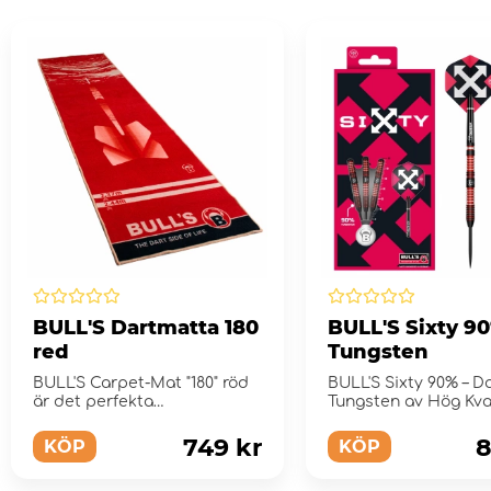
BULL'S Dartmatta 180
BULL'S Sixty 9
red
Tungsten
BULL'S Carpet-Mat "180" röd
BULL'S Sixty 90% – Da
är det perfekta
Tungsten av Hög Kval
komplementet till din
darttavla.
749 kr
8
KÖP
KÖP