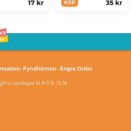
17 kr
35 kr
KÖP
ormation
- Fyndhörnan
- Ångra Order
fria vardagar kl 9-11 & 13-16.