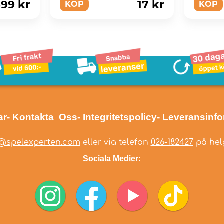
399 kr
17 kr
KÖP
KÖP
ar
- Kontakta Oss
- Integritetspolicy
- Leveransinf
@spelexperten.com
eller via telefon
026-182427
på helg
Sociala Medier: