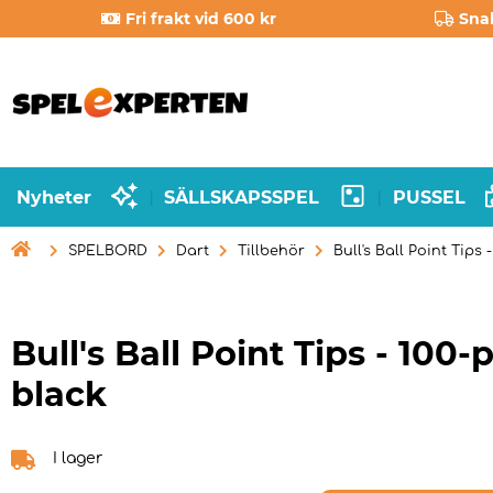
Fri frakt vid 600 kr
Sna
Nyheter
SÄLLSKAPSSPEL
PUSSEL
|
|

SPELBORD
Dart
Tillbehör
Bull's Ball Point Tips
Bull's Ball Point Tips - 100-
black
I lager