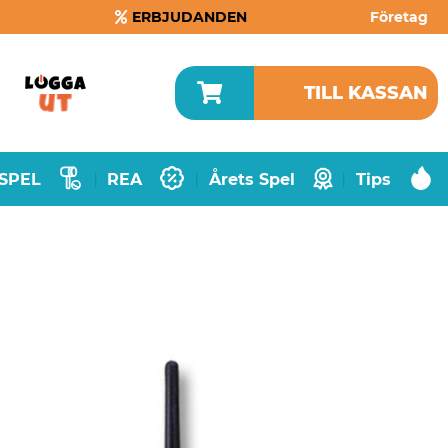
ERBJUDANDEN
Företag
TILL KASSAN
SPEL
REA
Årets Spel
Tips
|
|
|