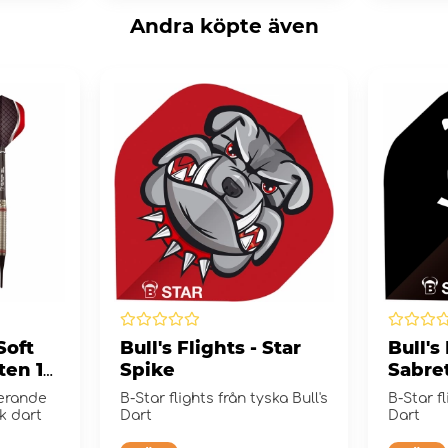
Andra köpte även
Soft
Bull's Flights - Star
Bull's
ten 18
Spike
Sabre
erande
B-Star flights från tyska Bull's
B-Star f
sk dart
Dart
Dart