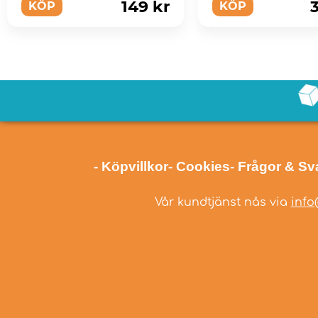
149 kr
KÖP
KÖP
- Köpvillkor
- Cookies
- Frågor & Sv
Vår kundtjänst nås via
info