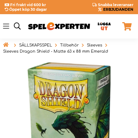
Fri frakt vid 600 kr
Snabba leveranser
Öppet köp 30 dagar
ERBJUDANDEN

SÄLLSKAPSSPEL
Tillbehör
Sleeves
Sleeves Dragon Shield - Matte 63 x 88 mm Emerald