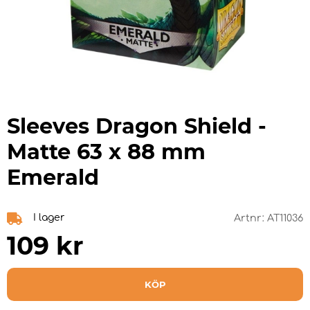
Sleeves Dragon Shield -
Matte 63 x 88 mm
Emerald
I lager
Artnr:
AT11036
109
kr
KÖP