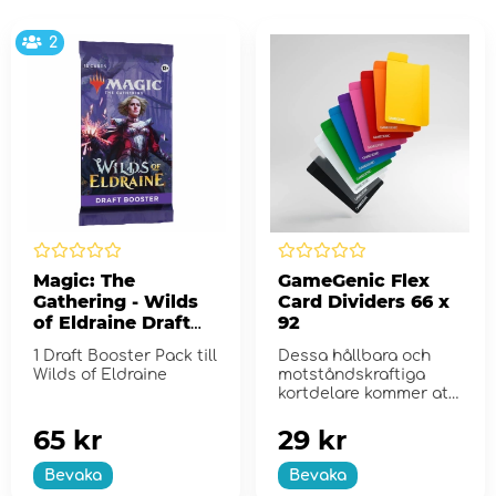
2
Magic: The
GameGenic Flex
Gathering - Wilds
Card Dividers 66 x
of Eldraine Draft
92
Booster
1 Draft Booster Pack till
Dessa hållbara och
Wilds of Eldraine
motståndskraftiga
kortdelare kommer att
ordna upp näst...
65 kr
29 kr
Bevaka
Bevaka