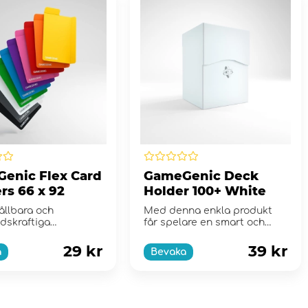
enic Flex Card
GameGenic Deck
rs 66 x 92
Holder 100+ White
ållbara och
Med denna enkla produkt
dskraftiga
får spelare en smart och
are kommer att ordna
snabb lösning för att la...
...
29 kr
39 kr
a
Bevaka