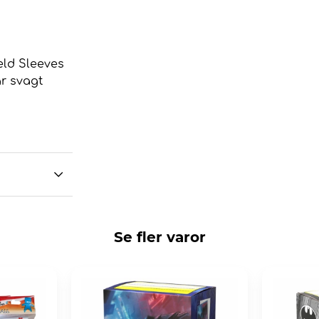
eld Sleeves
är svagt
Se fler varor