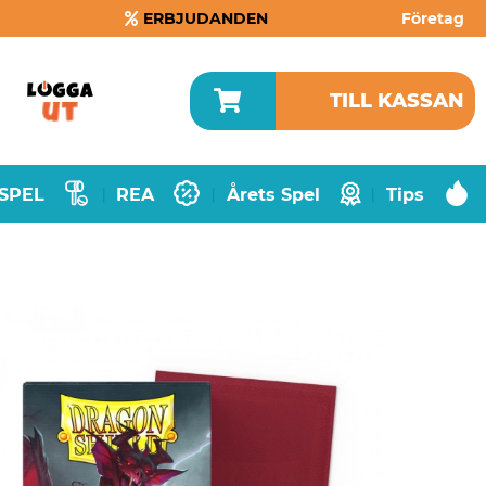
ERBJUDANDEN
Företag
TILL KASSAN
SPEL
REA
Årets Spel
Tips
|
|
|