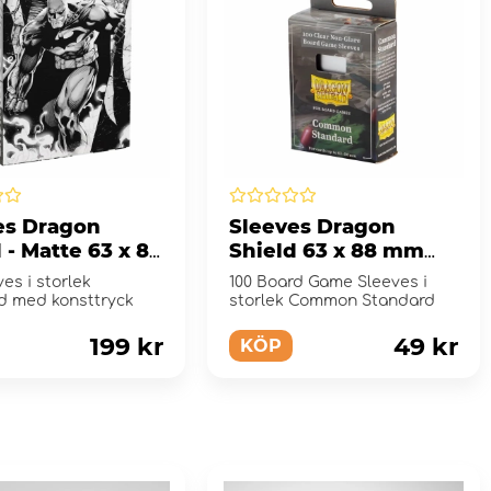
es Dragon
Sleeves Dragon
 - Matte 63 x 88
Shield 63 x 88 mm
rk Knight
Clear/Non-Glare
ves i storlek
100 Board Game Sleeves i
d med konsttryck
storlek Common Standard
199 kr
49 kr
KÖP