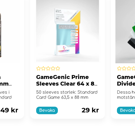
n
GameGenic Prime
GameG
 mm
Sleeves Clear 64 x 89
Divide
e
mm
ves i
50 sleeves storlek: Standard
Dessa h
ndard
Card Game 63,5 x 88 mm
motstån
kortdel
upp näst
49 kr
29 kr
Bevaka
Bevak