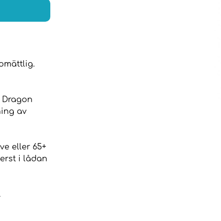
omättlig.
e Dragon
ning av
e eller 65+
erst i lådan
.