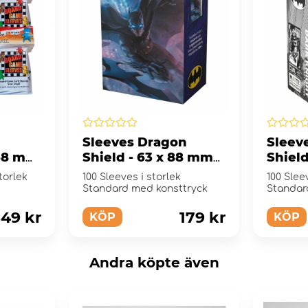
Sleeves Dragon
Sleev
 68 mm
Shield - 63 x 88 mm
Shield
Batman Series 1
mm Da
storlek
100 Sleeves i storlek
100 Slee
Standard med konsttryck
Standar
49 kr
179 kr
KÖP
KÖP
Andra köpte även