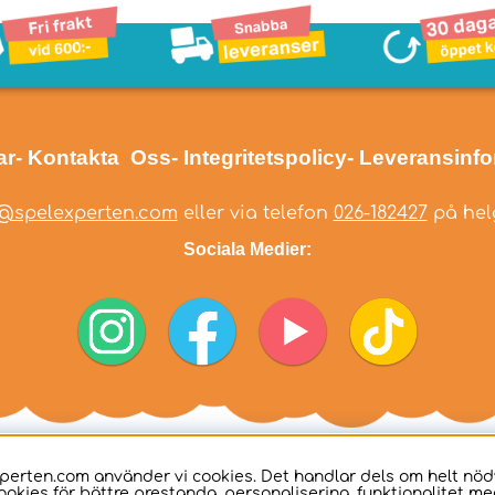
ar
- Kontakta Oss
- Integritetspolicy
- Leveransinf
@spelexperten.com
eller via telefon
026-182427
på helg
Sociala Medier:
perten.com använder vi cookies. Det handlar dels om helt nö
ookies för bättre prestanda, personalisering, funktionalitet me