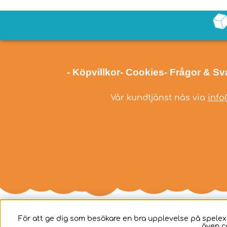
- Köpvillkor
- Cookies
- Frågor & Sv
Vår kundtjänst nås via
info
För att ge dig som besökare en bra upplevelse på spelex
även c