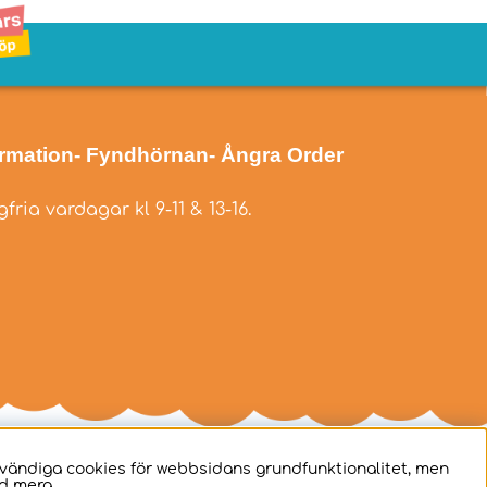
ormation
- Fyndhörnan
- Ångra Order
fria vardagar kl 9-11 & 13-16.
dvändiga cookies för webbsidans grundfunktionalitet, men
d mera.