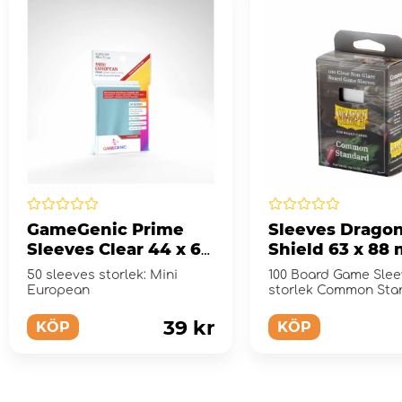
GameGenic Prime
Sleeves Drago
Sleeves Clear 44 x 69
Shield 63 x 88
mm
Clear/Non-Glar
50 sleeves storlek: Mini
100 Board Game Slee
European
storlek Common Sta
39 kr
KÖP
KÖP