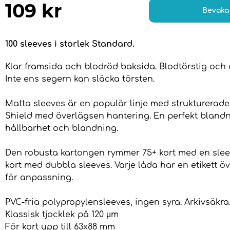
109
kr
Bevaka
100 sleeves i storlek Standard.
Klar framsida och blodröd baksida. Blodtörstig och 
Inte ens segern kan släcka törsten.
Matta sleeves är en populär linje med strukturerad
Shield med överlägsen hantering. En perfekt bland
hållbarhet och blandning.
Den robusta kartongen rymmer 75+ kort med en sleev
kort med dubbla sleeves. Varje låda har en etikett öv
för anpassning.
PVC-fria polypropylensleeves, ingen syra. Arkivsäkra
Klassisk tjocklek på 120 μm
För kort upp till 63x88 mm