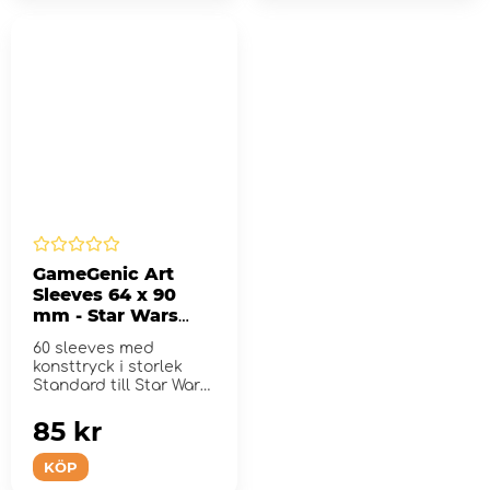
GameGenic Art
Sleeves 64 x 90
mm - Star Wars
Card Back White
60 sleeves med
konsttryck i storlek
Standard till Star Wars:
Unlimited
85 kr
KÖP