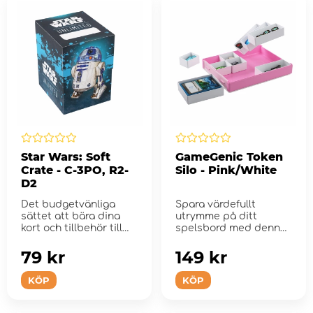
Star Wars: Soft
GameGenic Token
Crate - C-3PO, R2-
Silo - Pink/White
D2
Det budgetvänliga
Spara värdefullt
sättet att bära dina
utrymme på ditt
kort och tillbehör till
spelsbord med denna
Star ...
revolutionerande,
konvert...
79 kr
149 kr
KÖP
KÖP