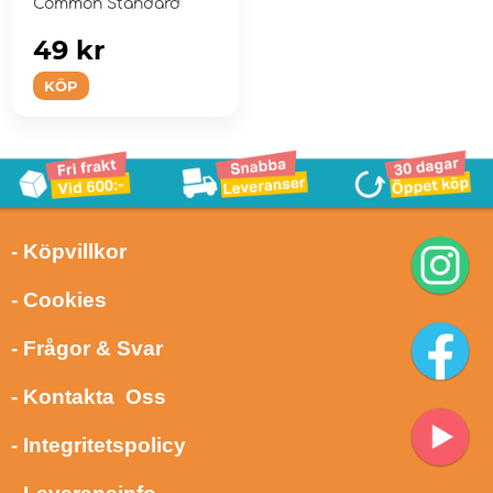
Common Standard
49 kr
KÖP
- Köpvillkor
- Cookies
- Frågor & Svar
- Kontakta Oss
- Integritetspolicy