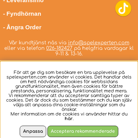
- Leveransinfo
- Fyndhörnan
- Ångra Order
Vår kundtjänst nås via
info@spelexperten.com
eller via telefon
026-182427
på helgfria vardagar kl
9-11 & 13-16.
För att ge dig som besökare en bra upplevelse på
spelexperten.com använder vi cookies. Det handlar dels
om helt nödvändiga cookies för webbsidans
Svenska
grundfunktionalitet, men även cookies för bättre
prestanda, personalisering, funktionalitet med mera.
Vi rekommenderar att du accepterar samtliga typer av
cookies. Det är dock du som bestämmer och du kan själv
välja att anpassa dina cookie-inställningar som du
önskar.
Mer information om de cookies vi använder hittar du
här
.
Anpassa
Acceptera rekommenderade