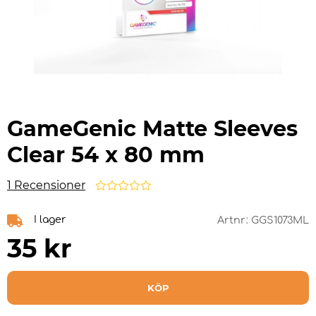
GameGenic Matte Sleeves
Clear 54 x 80 mm
1 Recensioner
I lager
Artnr:
GGS1073ML
35
kr
KÖP