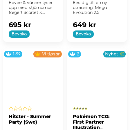
Eevee & vänner lyser
Res dig till en ny
upp med stjärnornas
utmaning! Mega
färger! Scarlet &
Evolution 2.5
Violet...
695 kr
649 kr
Bevaka
Bevaka
1-99
Vi tipsar
2
Nyhet
Hitster - Summer
Pokémon TCG:
Party (Swe)
First Partner
Illustration