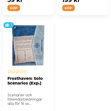
KÖP
KÖP
1
Frosthaven: Solo
Scenarios (Exp.)
Scenarier och
föremålsbelöningar
alla för 16 av
Frosthaven-klasserna.