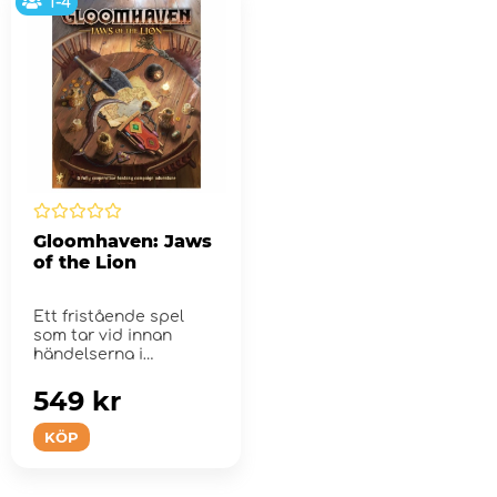
1-4
Gloomhaven: Jaws
of the Lion
Ett fristående spel
som tar vid innan
händelserna i
Gloomhaven med
förenk...
549 kr
KÖP