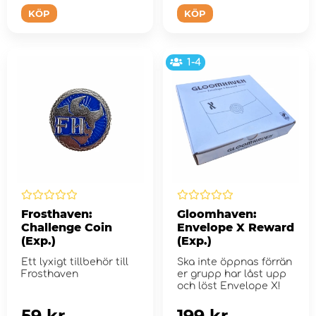
KÖP
KÖP
1-4
Frosthaven:
Gloomhaven:
Challenge Coin
Envelope X Reward
(Exp.)
(Exp.)
Ett lyxigt tillbehör till
Ska inte öppnas förrän
Frosthaven
er grupp har låst upp
och löst Envelope X!
59 kr
199 kr