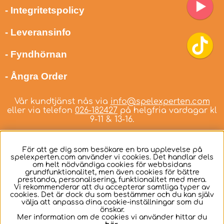
- Integritetspolicy
- Leveransinfo
- Fyndhörnan
- Ångra Order
Vår kundtjänst nås via
info@spelexperten.com
eller via telefon
026-182427
på helgfria vardagar kl
9-11 & 13-16.
För att ge dig som besökare en bra upplevelse på
spelexperten.com använder vi cookies. Det handlar dels
om helt nödvändiga cookies för webbsidans
Svenska
grundfunktionalitet, men även cookies för bättre
prestanda, personalisering, funktionalitet med mera.
Vi rekommenderar att du accepterar samtliga typer av
cookies. Det är dock du som bestämmer och du kan själv
välja att anpassa dina cookie-inställningar som du
önskar.
Mer information om de cookies vi använder hittar du