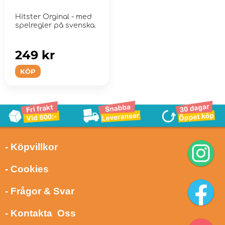
Hitster Orginal - med
spelregler på svenska.
249 kr
KÖP
- Köpvillkor
- Cookies
- Frågor & Svar
- Kontakta Oss