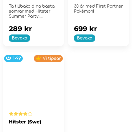
Collection - Series
Ta tillbaka dina bästa
30 år med First Partner
2
somrar med Hitster
Pokémon!
Summer Party!
289 kr
699 kr
Bevaka
Bevaka
1-99
Vi tipsar
Hitster (Swe)