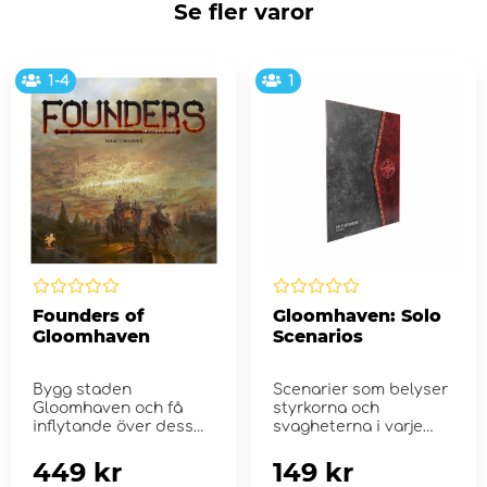
Se fler varor
1-4
1
Founders of
Gloomhaven: Solo
Gloomhaven
Scenarios
Bygg staden
Scenarier som belyser
Gloomhaven och få
styrkorna och
inflytande över dess
svagheterna i varje
invånare i det hä...
klass!
449 kr
149 kr