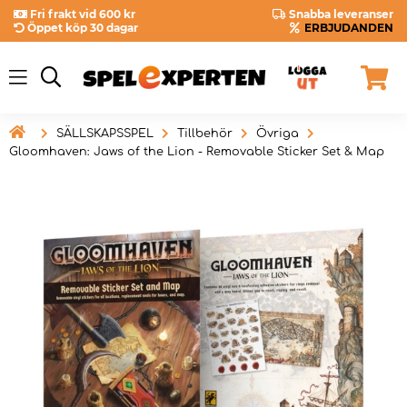
Fri frakt vid 600 kr
Snabba leveranser
Öppet köp 30 dagar
ERBJUDANDEN

SÄLLSKAPSSPEL
Tillbehör
Övriga
Gloomhaven: Jaws of the Lion - Removable Sticker Set & Map