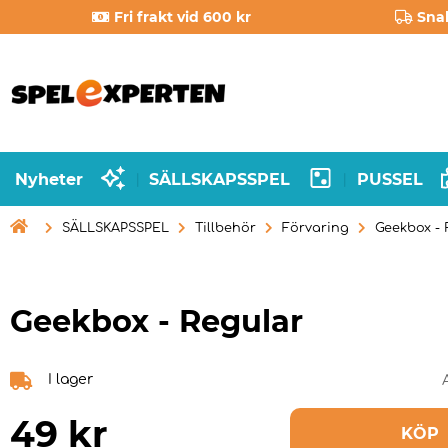
Fri frakt vid 600 kr
Sna
Nyheter
SÄLLSKAPSSPEL
PUSSEL
|
|

SÄLLSKAPSSPEL
Tillbehör
Förvaring
Geekbox - 
Geekbox - Regular
I lager
49
kr
KÖP