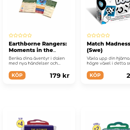
Earthborne Rangers:
Match Madness
Moments in the
(Swe)
Valley (Exp.)
Berika dina äventyr i dalen
Växla upp din hjärna 
med nya händelser och
högre växel i detta 
valmöjligheter
spel med logik ...
179 kr
2
KÖP
KÖP