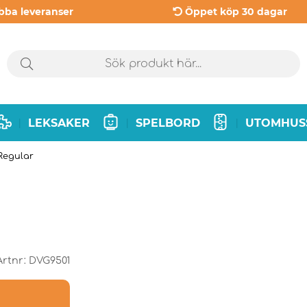
bba leveranser
Öppet köp 30 dagar
LEKSAKER
SPELBORD
UTOMHUS
|
|
|
Regular
Artnr:
DVG9501