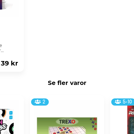
e
r
ic...
39 kr
Se fler varor
2
5-10