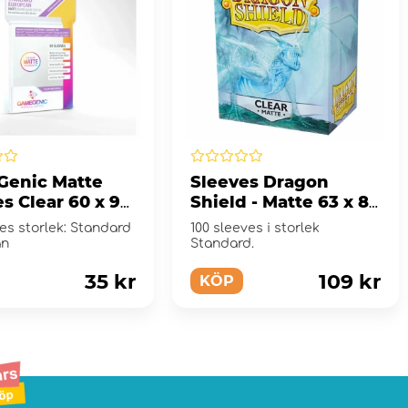
enic Matte
Sleeves Dragon
s Clear 60 x 92
Shield - Matte 63 x 88
mm Clear
es storlek: Standard
100 sleeves i storlek
an
Standard.
35 kr
109 kr
KÖP