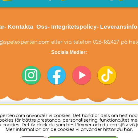
ar
- Kontakta Oss
- Integritetspolicy
- Leveransinf
@spelexperten.com
eller via telefon
026-182427
på helg
Sociala Medier:
perten.com använder vi cookies. Det handlar dels om helt nö
ookies för bättre prestanda, personalisering, funktionalitet me
 cookies. Det är dock du som bestämmer och du kan själv välja
Mer information om de cookies vi använder hittar du
här
.