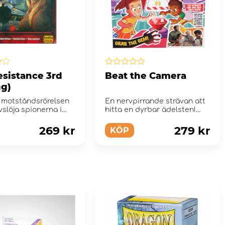
esistance 3rd
Beat the Camera
ng)
motståndsrörelsen
En nervpirrande strävan att
vslöja spionerna i
hitta en dyrbar ädelsten!
För att komma till ...
269 kr
279 kr
KÖP