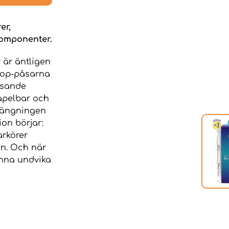
er,
komponenter.
 är äntligen
top-påsarna
ysande
tapelbar och
stängningen
ion börjar:
arkörer
en. Och när
unna undvika