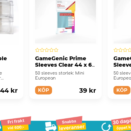
ble
GameGenic Prime
GameG
Sleeves Clear 44 x 69
Sleeve
mm
mm
e
50 sleeves storlek: Mini
50 sleev
r
European
Europe
ic...
44 kr
39 kr
KÖP
KÖP