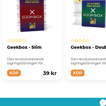
Geekbox - Slim
Geekbox - Dou
Den revolutionerande
Den revolutionerand
lagringslösningen för
lagringslösningen fö
markörer, tärningar, bric...
markörer, tärningar, br
39 kr
KÖP
KÖP