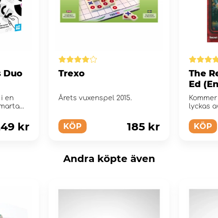
 Duo
Trexo
The R
Ed (E
i en
Årets vuxenspel 2015.
Kommer 
smarta
lyckas a
tid?
49 kr
185 kr
KÖP
KÖP
Andra köpte även