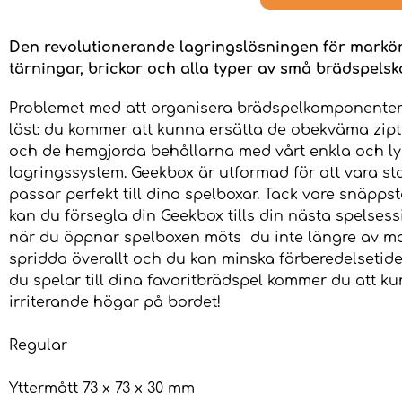
Den revolutionerande lagringslösningen för markör
tärningar, brickor och alla typer av små brädspels
Problemet med att organisera brädspelkomponenter
löst: du kommer att kunna ersätta de obekväma zip
och de hemgjorda behållarna med vårt enkla och l
lagringssystem. Geekbox är utformad för att vara s
passar perfekt till dina spelboxar. Tack vare snäpp
kan du försegla din Geekbox tills din nästa spelsess
när du öppnar spelboxen möts du inte längre av m
spridda överallt och du kan minska förberedelsetid
du spelar till dina favoritbrädspel kommer du att k
irriterande högar på bordet!
Regular
Yttermått 73 x 73 x 30 mm