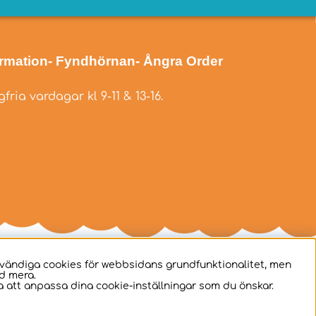
ormation
- Fyndhörnan
- Ångra Order
fria vardagar kl 9-11 & 13-16.
dvändiga cookies för webbsidans grundfunktionalitet, men
d mera.
 att anpassa dina cookie-inställningar som du önskar.