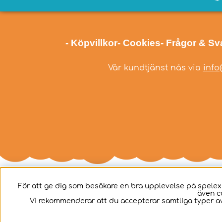
- Köpvillkor
- Cookies
- Frågor & Sv
Vår kundtjänst nås via
info
För att ge dig som besökare en bra upplevelse på spelex
även c
Svenska
Vi rekommenderar att du accepterar samtliga typer av