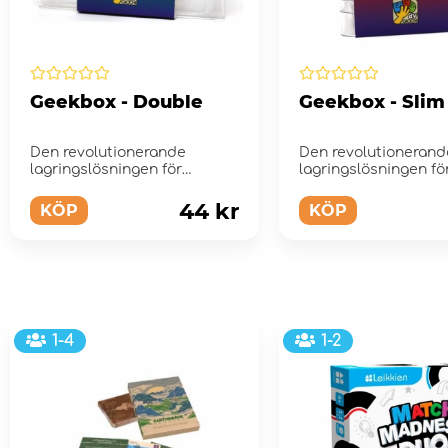
Geekbox - Double
Geekbox - Slim
Den revolutionerande
Den revolutionerand
lagringslösningen för
lagringslösningen fö
markörer, tärningar, bric...
markörer, tärningar, br
44 kr
KÖP
KÖP
1-4
1-2