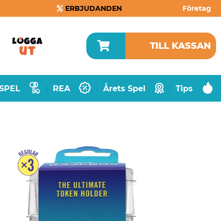
ERBJUDANDEN
Företag
TILL KASSAN
SPEL
REA
Årets Spel
Tips
|
|
|