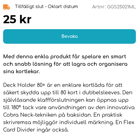
Tillfälligt slut - Oklart datum
Artnr:
GGS25021ML
25
kr
Bevaka
Med denna enkla produkt får spelare en smart
och snabb lösning för att lagra och organisera
sina kortlekar.
Deck Holder 80+ är en enklare kortlåda för att
säkert skydda upp till 80 kort i dubbelsleeves. Den
självlåsande klaffförslutningen kan öppnas upp
till 180° tack vare användningen av den innovativa
Cobra Neck-tekniken på baksidan. En praktisk
skrivremsa möjliggör individuell märkning. En Flex
Card Divider ingår också.