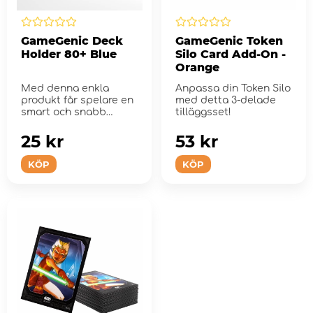
GameGenic Deck
GameGenic Token
Holder 80+ Blue
Silo Card Add-On -
Orange
Med denna enkla
Anpassa din Token Silo
produkt får spelare en
med detta 3-delade
smart och snabb
tilläggsset!
lösning för att la...
25 kr
53 kr
KÖP
KÖP