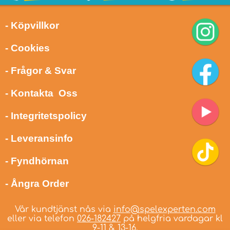
- Köpvillkor
- Cookies
- Frågor & Svar
- Kontakta Oss
- Integritetspolicy
- Leveransinfo
- Fyndhörnan
- Ångra Order
Vår kundtjänst nås via
info@spelexperten.com
eller via telefon
026-182427
på helgfria vardagar kl
9-11 & 13-16.