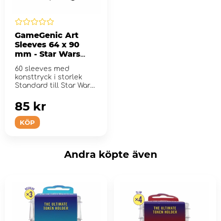
GameGenic Art
Sleeves 64 x 90
mm - Star Wars
Ahsoka Tano
60 sleeves med
konsttryck i storlek
Standard till Star Wars:
Unlimited
85 kr
KÖP
Andra köpte även