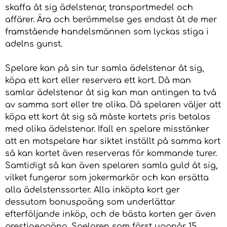
skaffa åt sig ädelstenar, transportmedel och
affärer. Ära och berömmelse ges endast åt de mer
framstående handelsmännen som lyckas stiga i
adelns gunst.
Spelare kan på sin tur samla ädelstenar åt sig,
köpa ett kort eller reservera ett kort. Då man
samlar ädelstenar åt sig kan man antingen ta två
av samma sort eller tre olika. Då spelaren väljer att
köpa ett kort åt sig så måste kortets pris betalas
med olika ädelstenar. Ifall en spelare misstänker
att en motspelare har siktet inställt på samma kort
så kan kortet även reserveras för kommande turer.
Samtidigt så kan även spelaren samla guld åt sig,
vilket fungerar som jokermarkör och kan ersätta
alla ädelstenssorter. Alla inköpta kort ger
dessutom bonuspoäng som underlättar
efterföljande inköp, och de bästa korten ger även
prestigepoäng. Spelaren som först uppnår 15