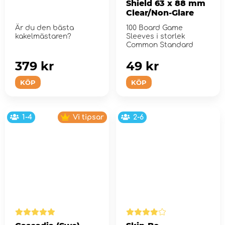
Shield 63 x 88 mm
Clear/Non-Glare
Är du den bästa
100 Board Game
kakelmästaren?
Sleeves i storlek
Common Standard
379 kr
49 kr
KÖP
KÖP
1-4
Vi tipsar
2-6