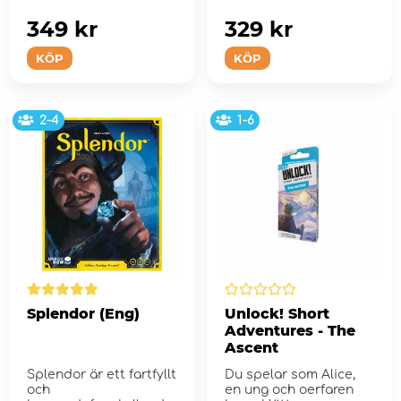
349 kr
329 kr
KÖP
KÖP
2-4
1-6
Splendor (Eng)
Unlock! Short
Adventures - The
Ascent
Splendor är ett fartfyllt
Du spelar som Alice,
och
en ung och oerfaren