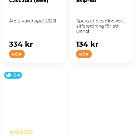
Cascadia (Swe)
Skip-Bo
Årets vuxenspel 2023!
Spela ut alla dina kort i
sifferordning för att
vinna!
334 kr
134 kr
KÖP
KÖP
2-4