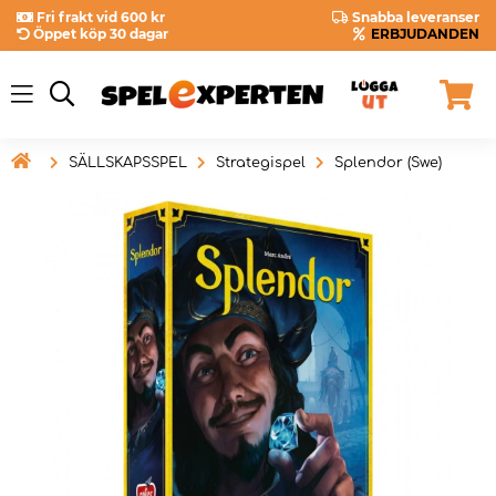
Fri frakt vid 600 kr
Snabba leveranser
Öppet köp 30 dagar
ERBJUDANDEN

SÄLLSKAPSSPEL
Strategispel
Splendor (Swe)