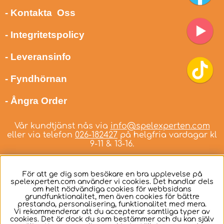
- Kontakta Oss
- Integritetspolicy
- Leveransinfo
- Fyndhörnan
- Ångra Order
Vår kundtjänst nås via
info@spelexperten.com
eller via telefon
026-182427
på helgfria vardagar kl
9-11 & 13-16.
För att ge dig som besökare en bra upplevelse på
spelexperten.com använder vi cookies. Det handlar dels
om helt nödvändiga cookies för webbsidans
Svenska
grundfunktionalitet, men även cookies för bättre
prestanda, personalisering, funktionalitet med mera.
Vi rekommenderar att du accepterar samtliga typer av
cookies. Det är dock du som bestämmer och du kan själv