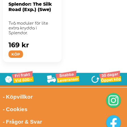
Splendor: The Silk
Road (Exp.) (Swe)
Två moduler för lite
extra krydda i
Splendor.
169 kr
KÖP
- Köpvillkor
- Cookies
- Frågor & Svar