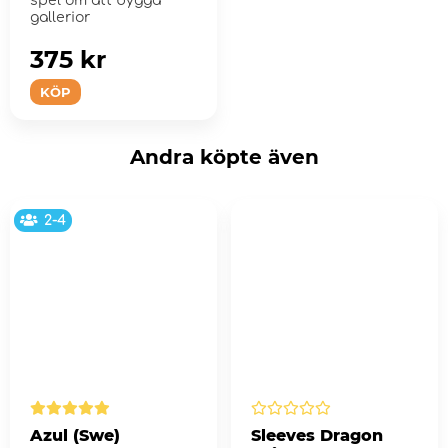
spel om att bygga
gallerior
375 kr
KÖP
Andra köpte även
2-4
Azul (Swe)
Sleeves Dragon