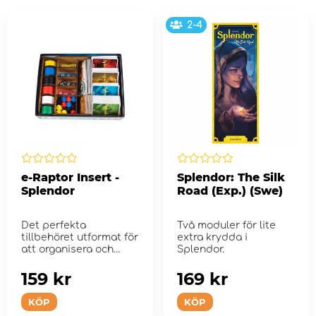
2-4
e-Raptor Insert -
Splendor: The Silk
Splendor
Road (Exp.) (Swe)
Det perfekta
Två moduler för lite
tillbehöret utformat för
extra krydda i
att organisera och
Splendor.
förbättra s...
159 kr
169 kr
KÖP
KÖP