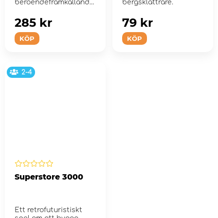
beroendeframkallande
bergsklättrare.
spel med chip-
collecting och car...
285 kr
79 kr
KÖP
KÖP
2-4
Superstore 3000
Ett retrofuturistiskt