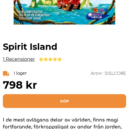
Spirit Island
1 Recensioner
I lager
Artnr:
SISLCORE
798
kr
KÖP
I de mest avlägsna delar av världen, finns magi
fortfarande, förkroppsligat av andar från jorden,