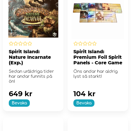
Spirit Island:
Spirit Island:
Nature Incarnate
Premium Foil Spirit
(Exp.)
Panels - Core Game
Sedan uråldriga tider
Öns andar har aldrig
har andar funnits på
lyst så starkt!
ön!
649 kr
104 kr
Bevaka
Bevaka