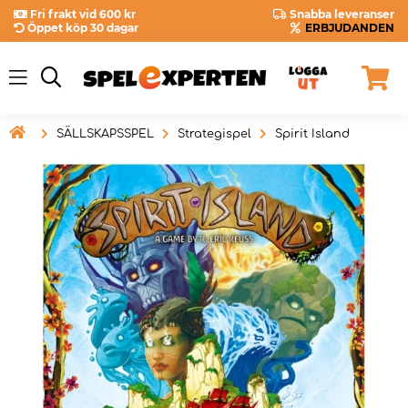
Fri frakt vid 600 kr
Snabba leveranser
Öppet köp 30 dagar
ERBJUDANDEN

SÄLLSKAPSSPEL
Strategispel
Spirit Island