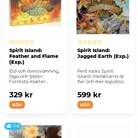
Spirit Island:
Spirit Island:
Feather and Flame
Jagged Earth (Exp.)
(Exp.)
Eld och översvämning,
Peril racks Spirit
låga och fjäder;
Island. Inkräktarna är
Forntida makter
fler och mer kapabla
vaknar fö...
än nå...
329 kr
599 kr
KÖP
KÖP
1-6