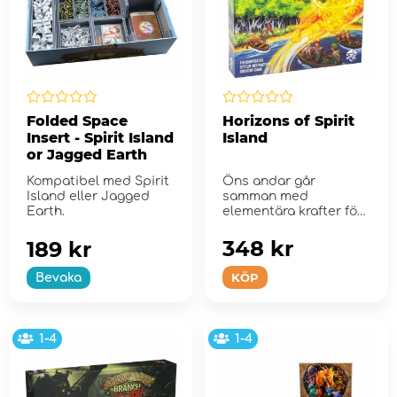
Folded Space
Horizons of Spirit
Insert - Spirit Island
Island
or Jagged Earth
Kompatibel med Spirit
Öns andar går
Island eller Jagged
samman med
Earth.
elementära krafter för
att försvara si...
348 kr
189 kr
KÖP
Bevaka
1-4
1-4