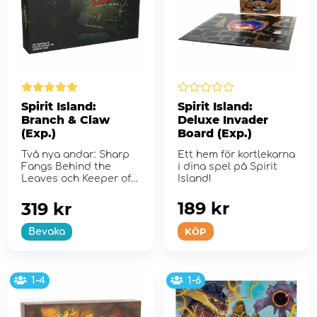
Spirit Island:
Spirit Island:
Branch & Claw
Deluxe Invader
(Exp.)
Board (Exp.)
Två nya andar: Sharp
Ett hem för kortlekarna
Fangs Behind the
i dina spel på Spirit
Leaves och Keeper of
Island!
the Forbidden Wilds
189 kr
319 kr
KÖP
Bevaka
1-4
1-6