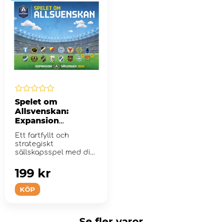
Spelet om
Allsvenskan:
Expansion
Säsongen 2024
Ett fartfyllt och
strategiskt
sällskapsspel med dig
på tränarbänken!
199 kr
KÖP
Se fler varor