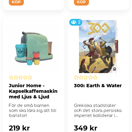
KÖP
KÖP
2
Junior Home -
300: Earth & Water
Kapselkaffemaskin
med Ljus & Ljud
För de små barnen
Grekiska stadstater
som ska lära sig att bli
och det stora persiska
baristor!
imperiet kolliderar i
detta korta men
smarta ...
219 kr
349 kr