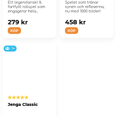
Ett legendariskt &
Spelet som tränar
fartfyllt rollspel som
synen och reflexerna,
engagerar hela
nu med 1000 bilder!
familjen!
279 kr
458 kr
KÖP
KÖP
1+
Jenga Classic