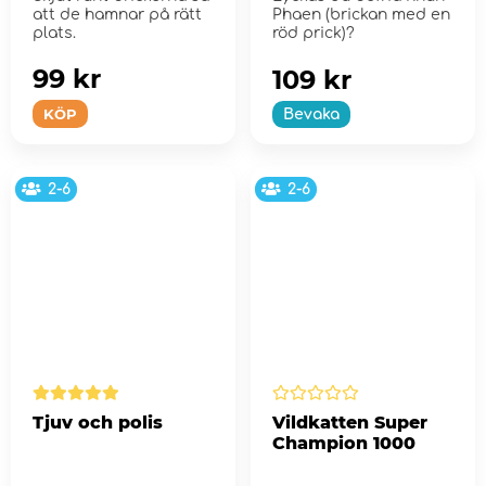
att de hamnar på rätt
Phaen (brickan med en
plats.
röd prick)?
99 kr
109 kr
KÖP
Bevaka
2-6
2-6
Tjuv och polis
Vildkatten Super
Champion 1000