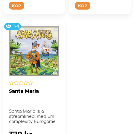
KÖP
KÖP
1-4
Santa Maria
Santa Maria is a
streamlined, medium
complexity Eurogame
in which each player
estab...