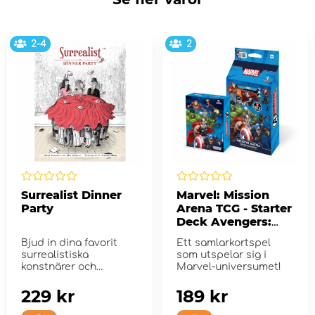
2-4
2
Surrealist Dinner
Marvel: Mission
Party
Arena TCG - Starter
Deck Avengers:
Thor Edition
Bjud in dina favorit
Ett samlarkortspel
surrealistiska
som utspelar sig i
konstnärer och
Marvel-universumet!
författare till en
surreali...
229 kr
189 kr