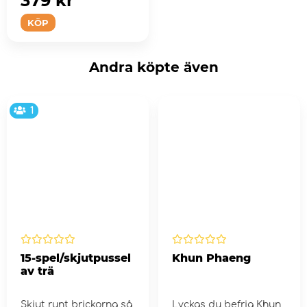
379 kr
KÖP
Andra köpte även
1
15-spel/skjutpussel
Khun Phaeng
av trä
Skjut runt brickorna så
Lyckas du befria Khun