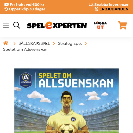
Fri frakt vid 600 kr
Snabba leveranser
Öppet köp 30 dagar
ERBJUDANDEN

SÄLLSKAPSSPEL
Strategispel
Spelet om Allsvenskan