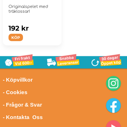
Originalspelet med
träklossar!
192 kr
KÖP
- Köpvillkor
- Cookies
- Frågor & Svar
- Kontakta Oss