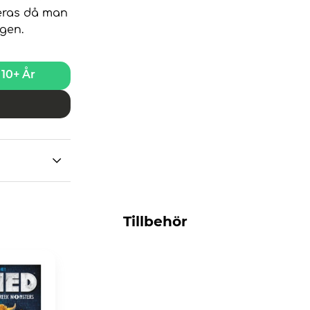
ieras då man
ngen.
10+ År
Tillbehör