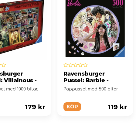
sburger
Ravensburger
: Villainous -
Pussel: Barbie -
a de Vil 1000
Global Style Icon
l med 1000 bitar.
Pappussel med 500 bitar
Since 1959 500 Bitar
179 kr
119 kr
KÖP