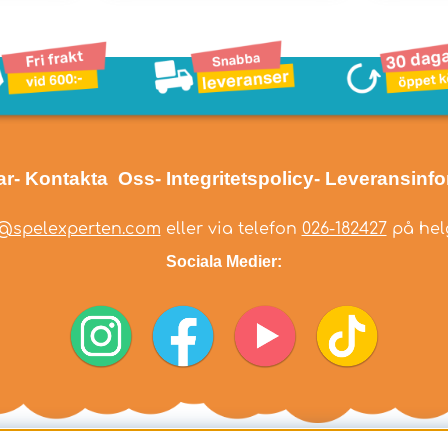
ar
- Kontakta Oss
- Integritetspolicy
- Leveransinf
@spelexperten.com
eller via telefon
026-182427
på helg
Sociala Medier: