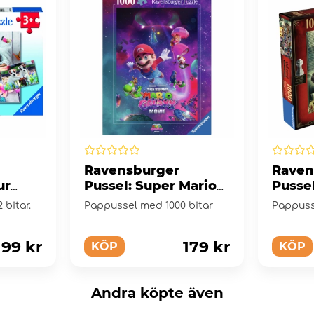
Ravensburger
Raven
ur
Pussel: Super Mario
Pussel
Galactic adventures!
Cruell
 bitar.
Pappussel med 1000 bitar
Pappusse
1000 Bitar
Bitar
99 kr
179 kr
KÖP
KÖP
Andra köpte även