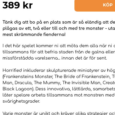
389
kr
KÖP
Tänk dig att bo på en plats som är så eländig att de
plågas av ett, två eller till och med tre monster - ut
mest skrämmande fienderna!
I det här spelet kommer ni att möta dem alla när ni 
tillsammans för att befria staden från de galna eller
missförstådda varelserna... innan det är för sent.
Horrified inkluderar skulpturerade miniatyrer av hög
(Frankensteins Monster, The Bride of Frankenstein, 
Man, Dracula, The Mummy, The Invisible Man, Creat
Black Lagoon). Dess innovativa, lättlärda, samarbets
låter spelare arbeta tillsammans mot monstren med 
svårighetsgrader.
Varje monster är unikt och kräver olika strategier oc