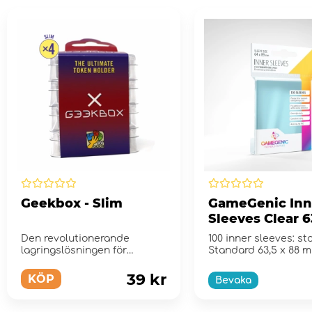
Geekbox - Slim
GameGenic Inn
Sleeves Clear 6
mm
Den revolutionerande
100 inner sleeves: st
lagringslösningen för
Standard 63,5 x 88 
markörer, tärningar, bric...
39 kr
KÖP
Bevaka