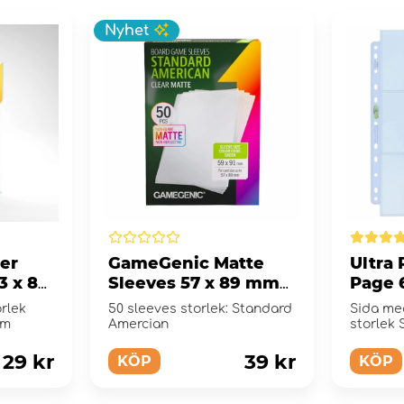
Nyhet
er
GameGenic Matte
Ultra 
3 x 88
Sleeves 57 x 89 mm
Page 
Clear
orlek
50 sleeves storlek: Standard
Sida med
mm
Amercian
storlek
29 kr
39 kr
KÖP
KÖP