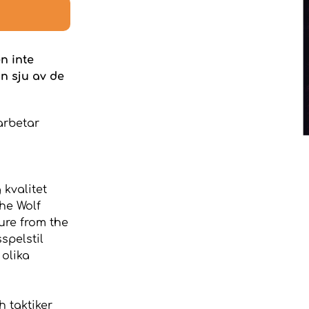
n inte
an sju av de
arbetar
 kvalitet
The Wolf
ure from the
spelstil
olika
h taktiker