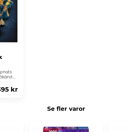
k
ppnats
 ökända
395 kr
Se fler varor