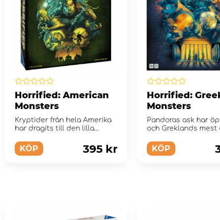
Horrified: American
Horrified: Gree
Monsters
Monsters
Kryptider från hela Amerika
Pandoras ask har ö
har dragits till den lilla
och Greklands mest
staden Cross Creek.
monster har rymt.
395 kr
KÖP
KÖP