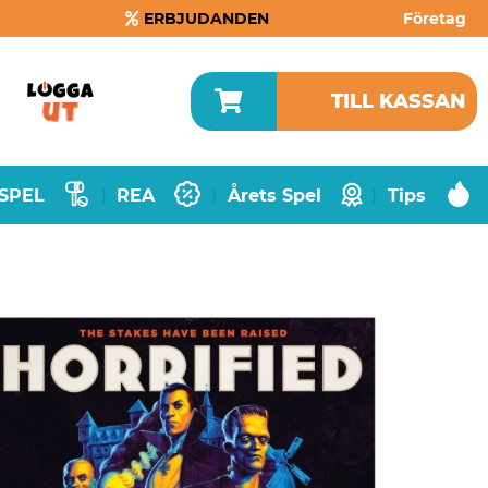
ERBJUDANDEN
Företag
TILL KASSAN
SPEL
REA
Årets Spel
Tips
|
|
|