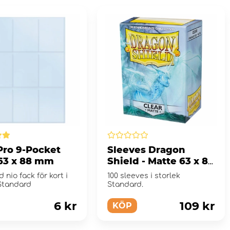
Pro 9-Pocket
Sleeves Dragon
63 x 88 mm
Shield - Matte 63 x 88
mm Clear
 nio fack för kort i
100 sleeves i storlek
 Standard
Standard.
6 kr
109 kr
KÖP