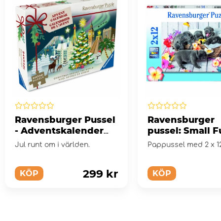
Ravensburger Pussel
Ravensburger
- Adventskalender
pussel: Small F
Christmas Around
Balls 2x12 Bitar
Jul runt om i världen.
Pappussel med 2 x 12
the World 24 x 54
Bitar
299 kr
KÖP
KÖP