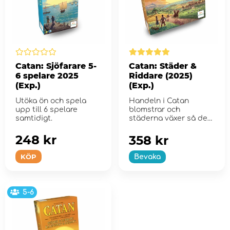
Catan: Sjöfarare 5-
Catan: Städer &
6 spelare 2025
Riddare (2025)
(Exp.)
(Exp.)
Utöka ön och spela
Handeln i Catan
upp till 6 spelare
blomstrar och
samtidigt.
städerna växer så det
knakar.
248 kr
358 kr
KÖP
Bevaka
5-6