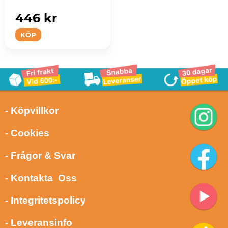
446 kr
KÖP
- Köpvillkor
- Cookies
- Frågor & Svar
- Kontakta Oss
- Integritetspolicy
- Leveransinfo