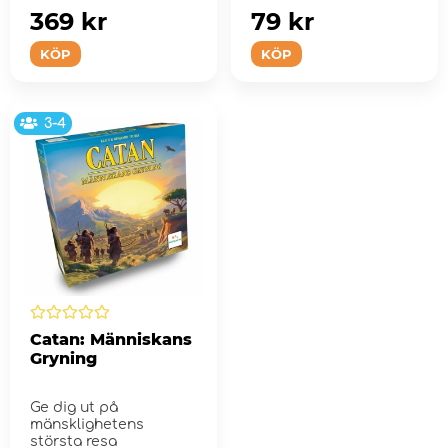
369 kr
79 kr
KÖP
KÖP
3-4
Catan: Människans
Gryning
Ge dig ut på
mänsklighetens
största resa