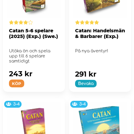
Catan 5-6 spelare
Catan: Handelsmän
(2025) (Exp.) (Swe.)
& Barbarer (Exp.)
Utöka ön och spela
På nya äventyr!
upp till 6 spelare
samtidigt
243 kr
291 kr
KÖP
Bevaka
3-4
3-4