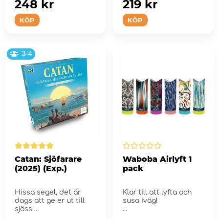
248 kr
219 kr
KÖP
KÖP
3-4
Catan: Sjöfarare
Waboba Airlyft 1
(2025) (Exp.)
pack
Hissa segel, det är
Klar till att lyfta och
dags att ge er ut till
susa iväg!
sjöss!