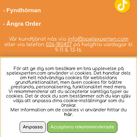
- Fyndhörnan
- Ångra Order
Vår kundtjänst nås via
info@spelexperten.com
eller via telefon
026-182427
på helgfria vardagar kl
9-11 & 13-16.
För att ge dig som besökare en bra upplevelse på
spelexperten.com använder vi cookies. Det handlar dels
om helt nödvändiga cookies för webbsidans
Svenska
grundfunktionalitet, men även cookies för bättre
prestanda, personalisering, funktionalitet med mera.
Vi rekommenderar att du accepterar samtliga typer av
cookies. Det är dock du som bestämmer och du kan själv
välja att anpassa dina cookie-inställningar som du
önskar.
Mer information om de cookies vi använder hittar du
här
.
Anpassa
Acceptera rekommenderade