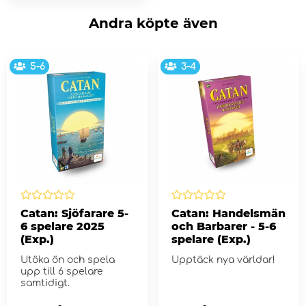
Andra köpte även
5-6
3-4
Catan: Sjöfarare 5-
Catan: Handelsmän
6 spelare 2025
och Barbarer - 5-6
(Exp.)
spelare (Exp.)
Utöka ön och spela
Upptäck nya världar!
upp till 6 spelare
samtidigt.