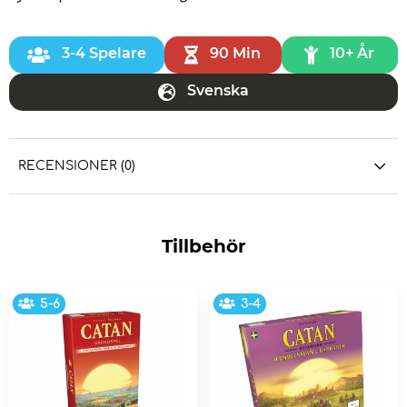
3-4 Spelare
90 Min
10+ År
Svenska
RECENSIONER (0)
Tillbehör
5-6
3-4