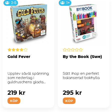
2-5
1+
Gold Fever
By the Book (Swe)
Upplev såväl spänning
Sätt ihop en perfekt
som nederlag i
balanserad bokhylla
guldruschens glada
dagar!
219 kr
295 kr
KÖP
KÖP