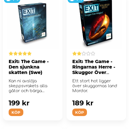
Exit: The Game -
Exit: The Game -
Den sjunkna
Ringarnas Herre -
skatten (Swe)
Skuggor Över
Midgård
Kan ni avslöja
Ett stort hot ligger
skeppsvrakets alla
över skuggornas land
gåtor och bärga
Mordor.
skatten innan luften
ta...
199 kr
189 kr
KÖP
KÖP