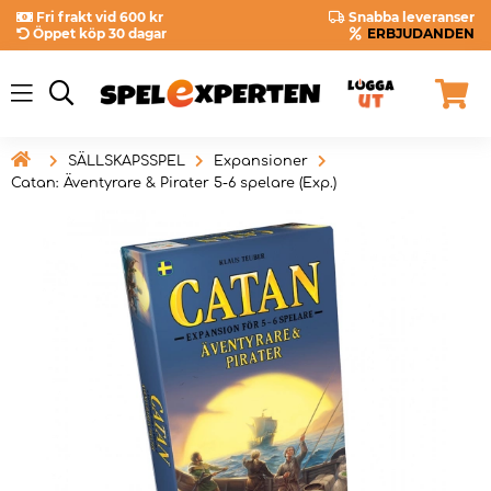
Fri frakt vid 600 kr
Snabba leveranser
Öppet köp 30 dagar
ERBJUDANDEN

SÄLLSKAPSSPEL
Expansioner
Catan: Äventyrare & Pirater 5-6 spelare (Exp.)