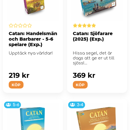
Catan: Handelsmän
Catan: Sjöfarare
och Barbarer - 5-6
(2025) (Exp.)
spelare (Exp.)
Upptäck nya världar!
Hissa segel, det är
dags att ge er ut till
sjöss!
219 kr
369 kr
KÖP
KÖP
5-6
3-4