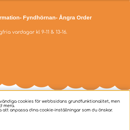
ormation
- Fyndhörnan
- Ångra Order
fria vardagar kl 9-11 & 13-16.
dvändiga cookies för webbsidans grundfunktionalitet, men
d mera.
 att anpassa dina cookie-inställningar som du önskar.