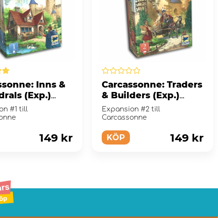
ssonne: Inns &
Carcassonne: Traders
rals (Exp.)
& Builders (Exp.)
(Swe)
n #1 till
Expansion #2 till
onne
Carcassonne
149 kr
149 kr
KÖP