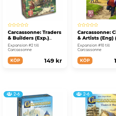
Carcassonne: Traders
Carcassonne: C
& Builders (Exp.)
& Artists (Eng) 
(Swe)
Expansion #2 till
Expansion #10 till
Carcassonne
Carcassonne
149 kr
KÖP
KÖP
2-6
2-6