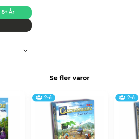
8+ År
Se fler varor
2-6
2-6