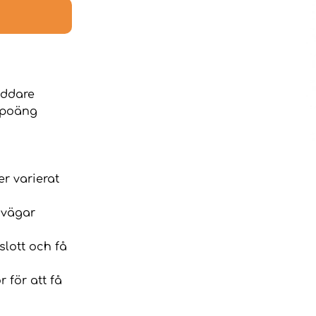
iddare
r poäng
er varierat
r vägar
slott och få
r för att få