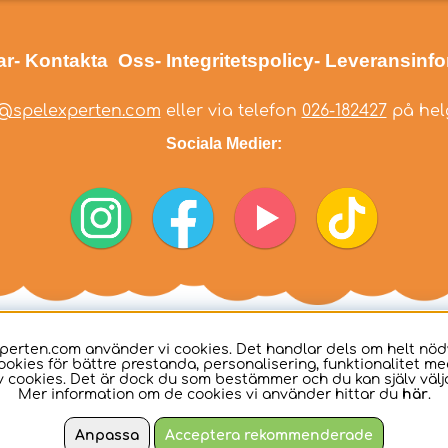
ar
- Kontakta Oss
- Integritetspolicy
- Leveransinf
@spelexperten.com
eller via telefon
026-182427
på helg
Sociala Medier:
perten.com använder vi cookies. Det handlar dels om helt nö
ookies för bättre prestanda, personalisering, funktionalitet me
 cookies. Det är dock du som bestämmer och du kan själv välja
Mer information om de cookies vi använder hittar du
här
.
Anpassa
Acceptera rekommenderade