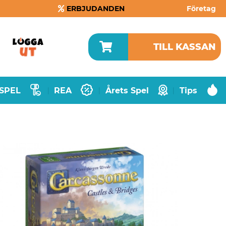
ERBJUDANDEN
Företag
TILL KASSAN
SPEL
REA
Årets Spel
Tips
|
|
|