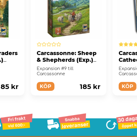
raders
Carcassonne: Sheep
Carca
.)
& Shepherds (Exp.)
Cathed
(Eng)
(Swe)
Expansion #9 till
Expansio
Carcassonne
Carcass
185 kr
185 kr
KÖP
KÖP