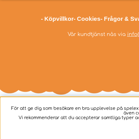
- Köpvillkor
- Cookies
- Frågor & Sv
Vår kundtjänst nås via
info
För att ge dig som besökare en bra upplevelse på spelex
även c
Svenska
Vi rekommenderar att du accepterar samtliga typer av