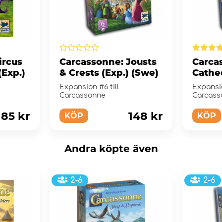
ircus
Carcassonne: Jousts
Carca
(Exp.)
& Crests (Exp.) (Swe)
Cathed
(Swe)
Expansion #6 till
Expansio
Carcassonne
Carcass
185 kr
148 kr
KÖP
KÖP
Andra köpte även
2-6
2-6