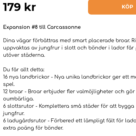
179
kr
KÖP
Expansion #8 till Carcassonne
Dina vägar förbättras med smart placerade broar. R
uppvaktas av jungfrur i slott och bönder i lador få
utöver städerna.
Du får allt detta:
16 nya landbrickor - Nya unika landbrickor ger ett m
spel.
12 broar - Broar erbjuder fler valmöjligheter och gö
oumbärliga.
6 slottsrutor - Komplettera små städer för att bygga 
jungfrur.
6 ladugårdsrutor - Förbered ett lämpligt fält för lado
extra poäng för bönder.