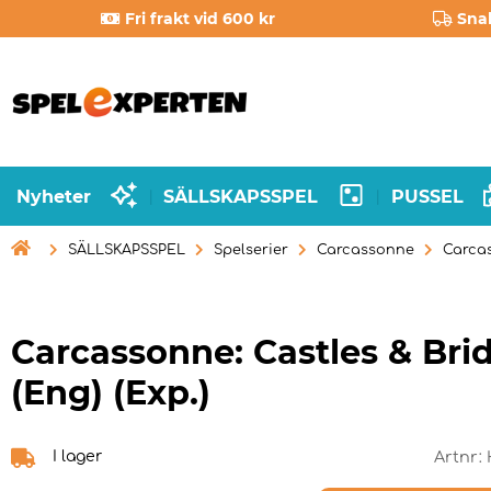
Fri frakt vid 600 kr
Sna
Nyheter
SÄLLSKAPSSPEL
PUSSEL
|
|

SÄLLSKAPSSPEL
Spelserier
Carcassonne
Carcas
Carcassonne: Castles & Bri
(Eng) (Exp.)
I lager
Artnr: