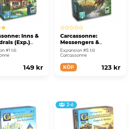
ssonne: Inns &
Carcassonne:
rals (Exp.)
Messengers &
Mayors (Exp.) (Swe)
n #1 till
Expansion #5 till
onne
Carcassonne
149 kr
123 kr
KÖP
2-6