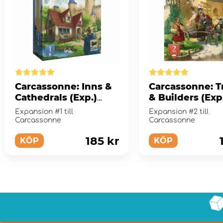
Carcassonne: Inns &
Carcassonne: T
Cathedrals (Exp.)
& Builders (Exp
(Eng)
(Eng)
Expansion #1 till
Expansion #2 till
Carcassonne
Carcassonne
185 kr
KÖP
KÖP