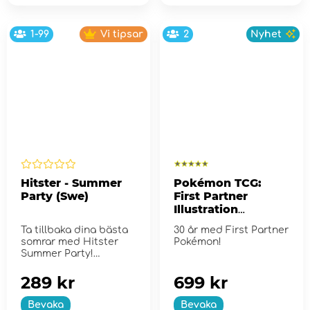
1-99
Vi tipsar
2
Nyhet
Hitster - Summer
Pokémon TCG:
Party (Swe)
First Partner
Illustration
Collection - Series
Ta tillbaka dina bästa
30 år med First Partner
2
somrar med Hitster
Pokémon!
Summer Party!
289 kr
699 kr
Bevaka
Bevaka