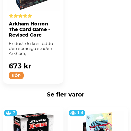
Arkham Horror:
The Card Game -
Revised Core
Endast du kan rädda
den sömniga staden
Arkham,
Massachusetts.
673 kr
KÖP
Se fler varor
2
1-4