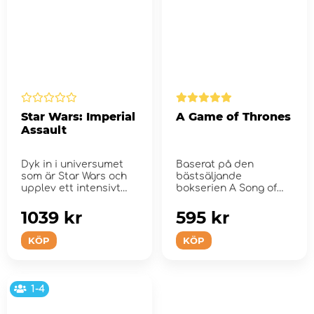
Star Wars: Imperial
A Game of Thrones
Assault
Dyk in i universumet
Baserat på den
som är Star Wars och
bästsäljande
upplev ett intensivt
bokserien A Song of
äventyr.
Ice and Fire av George
R....
1039 kr
595 kr
KÖP
KÖP
1-4