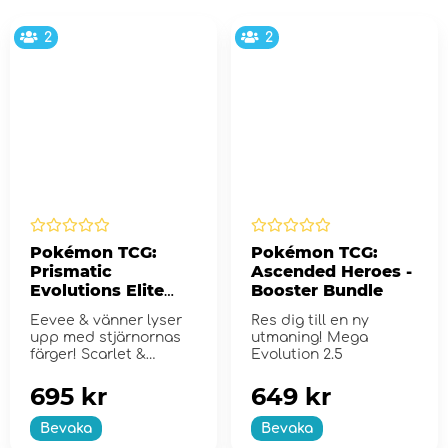
2
2
Pokémon TCG:
Pokémon TCG:
Prismatic
Ascended Heroes -
Evolutions Elite
Booster Bundle
Trainer Box
Eevee & vänner lyser
Res dig till en ny
upp med stjärnornas
utmaning! Mega
färger! Scarlet &
Evolution 2.5
Violet...
695 kr
649 kr
Bevaka
Bevaka