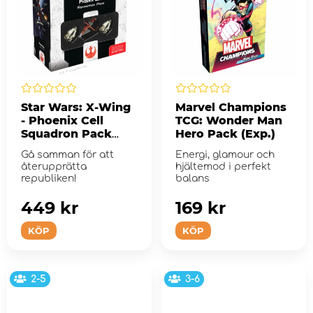
Star Wars: X-Wing
Marvel Champions
- Phoenix Cell
TCG: Wonder Man
Squadron Pack
Hero Pack (Exp.)
(Exp.)
Gå samman för att
Energi, glamour och
återupprätta
hjältemod i perfekt
republiken!
balans
449 kr
169 kr
KÖP
KÖP
2-5
3-6