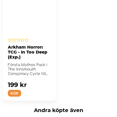
Arkham Horror:
TCG - In Too Deep
(Exp.)
Första Mythos Pack i
The Innsmouth
Conspiracy Cycle till
Arkham Horror: The
Card Ga...
199 kr
KÖP
Andra köpte även