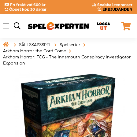
Fri frakt vid 600 kr
Snabba leveranser
Öppet köp 30 dagar
ERBJUDANDEN

SÄLLSKAPSSPEL
Spelserier
Arkham Horror the Card Game
Arkham Horror: TCG - The Innsmouth Conspiracy Investigator
Expansion