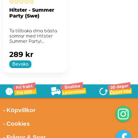
Hitster - Summer
Party (Swe)
Ta tillbaka dina bästa
somrar med Hitster
Summer Party!
289 kr
Bevaka
- Köpvillkor
- Cookies
- Frågor & Svar