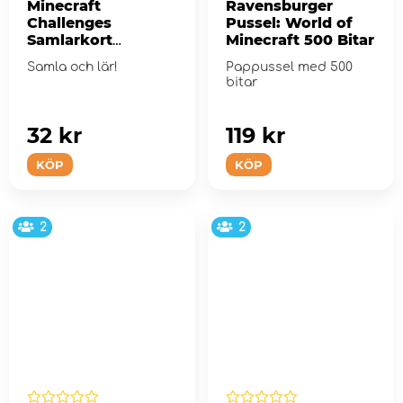
Minecraft
Ravensburger
Challenges
Pussel: World of
Samlarkort
Minecraft 500 Bitar
Boosterpaket
Samla och lär!
Pappussel med 500
bitar
32 kr
119 kr
KÖP
KÖP
2
2