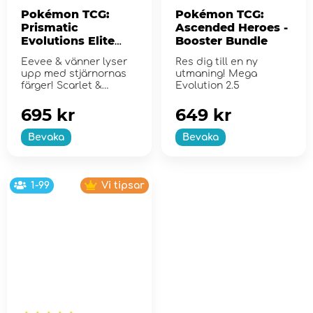
Pokémon TCG:
Pokémon TCG:
Prismatic
Ascended Heroes -
Evolutions Elite
Booster Bundle
Trainer Box
Eevee & vänner lyser
Res dig till en ny
upp med stjärnornas
utmaning! Mega
färger! Scarlet &
Evolution 2.5
Violet...
695 kr
649 kr
Bevaka
Bevaka
1-99
Vi tipsar