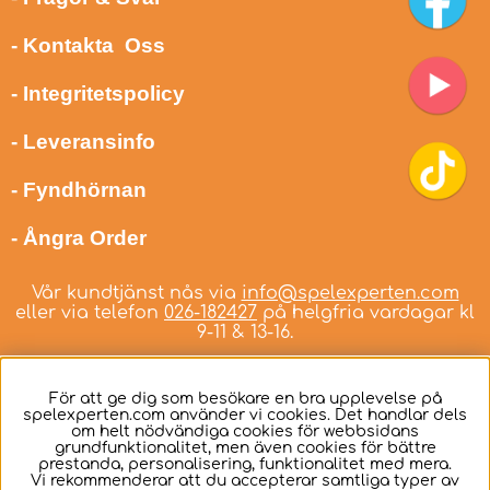
- Kontakta Oss
- Integritetspolicy
- Leveransinfo
- Fyndhörnan
- Ångra Order
Vår kundtjänst nås via
info@spelexperten.com
eller via telefon
026-182427
på helgfria vardagar kl
9-11 & 13-16.
För att ge dig som besökare en bra upplevelse på
spelexperten.com använder vi cookies. Det handlar dels
om helt nödvändiga cookies för webbsidans
Svenska
grundfunktionalitet, men även cookies för bättre
prestanda, personalisering, funktionalitet med mera.
Vi rekommenderar att du accepterar samtliga typer av