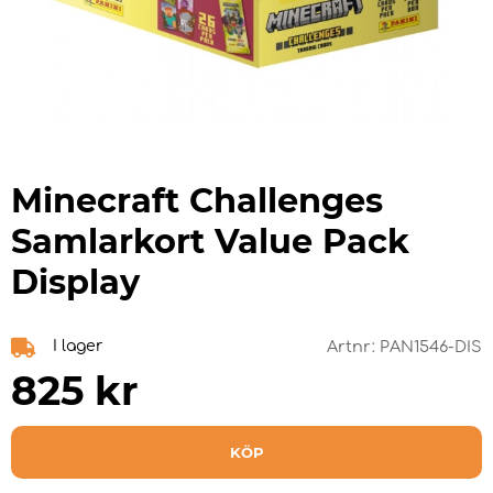
Minecraft Challenges
Samlarkort Value Pack
Display
I lager
Artnr:
PAN1546-DIS
825
kr
KÖP