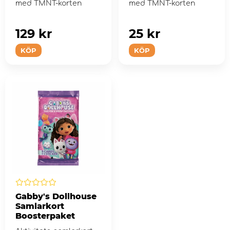
med TMNT-korten
med TMNT-korten
129 kr
25 kr
KÖP
KÖP
Gabby's Dollhouse
Samlarkort
Boosterpaket