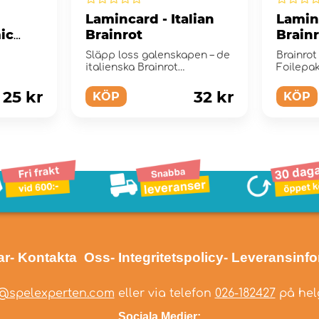
Lamincard - Italian
Laminc
ic
Brainrot
Brain
2
Släpp loss galenskapen – de
Brainrot
italienska Brainrot
Foilepa
Lamincards är här!
25 kr
32 kr
KÖP
KÖP
ar
- Kontakta Oss
- Integritetspolicy
- Leveransinf
@spelexperten.com
eller via telefon
026-182427
på helg
Sociala Medier: