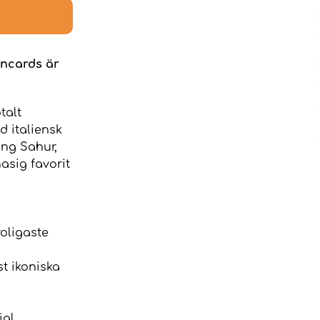
incards är
talt
d italiensk
ung Sahur,
nasig favorit
oligaste
t ikoniska
ial