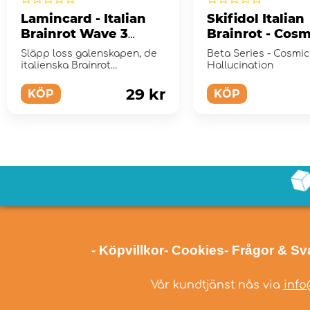
Lamincard - Italian
Skifidol Italian
Brainrot Wave 3
Brainrot - Cosm
Booster
Hallucination
Släpp loss galenskapen, de
Beta Series - Cosmic
Booster Pack
italienska Brainrot
Hallucination
Lamincards är här!
29 kr
KÖP
KÖP
- Köpvillkor
- Cookies
- Frågor & Sv
Vår kundtjänst nås via
info