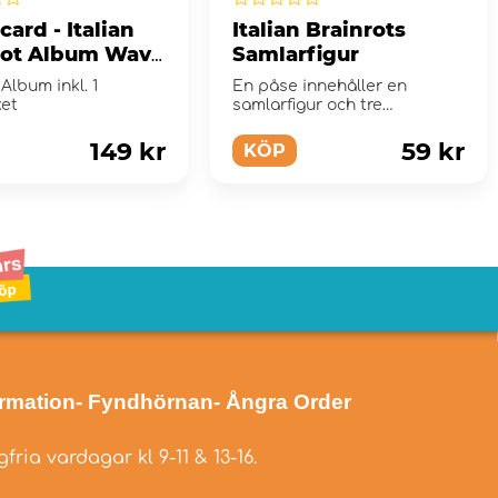
ard - Italian
Italian Brainrots
rot Album Wave
Samlarfigur
 Album inkl. 1
En påse innehåller en
ket
samlarfigur och tre
samlarkort med de tokiga
"Italian br...
149 kr
59 kr
KÖP
ormation
- Fyndhörnan
- Ångra Order
fria vardagar kl 9-11 & 13-16.