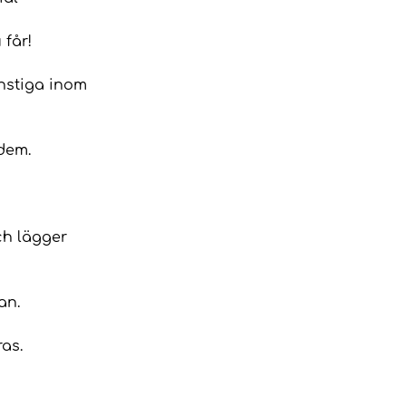
 får!
onstiga inom
dem.
ch lägger
an.
ras.