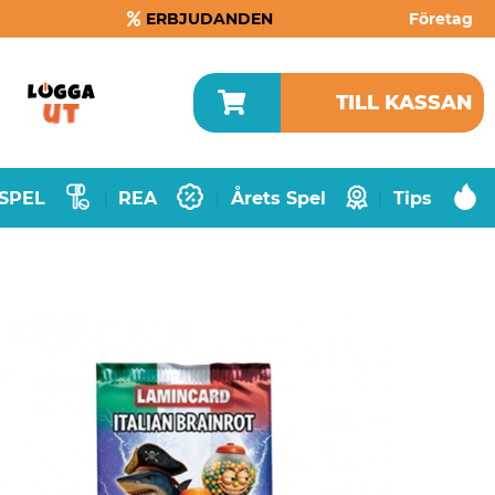
ERBJUDANDEN
Företag
TILL KASSAN
SPEL
REA
Årets Spel
Tips
|
|
|