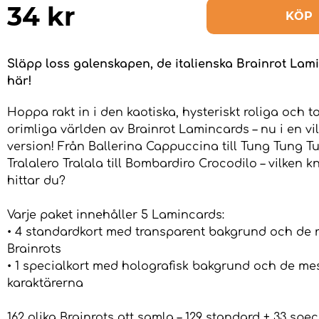
34
kr
KÖP
Släpp loss galenskapen, de italienska Brainrot Lam
här!
Hoppa rakt in i den kaotiska, hysteriskt roliga och to
orimliga världen av Brainrot Lamincards – nu i en vil
version! Från Ballerina Cappuccina till Tung Tung T
Tralalero Tralala till Bombardiro Crocodilo – vilken k
hittar du?
Varje paket innehåller 5 Lamincards:
• 4 standardkort med transparent bakgrund och de r
Brainrots
• 1 specialkort med holografisk bakgrund och de mes
karaktärerna
162 olika Brainrots att samla – 129 standard + 33 spec