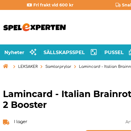
Fri frakt vid 600 kr
Sna
Nyheter
SÄLLSKAPSSPEL
PUSSEL
|
|

LEKSAKER
Samlarprylar
Lamincard - Italian Brain
Lamincard - Italian Brainr
2 Booster
I lager
Ar